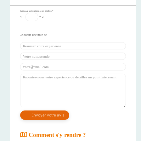
Saisissez votre réponse en chiffres
*
4
−
=
3
Comment s'y rendre ?