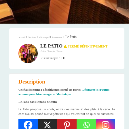
»
»
»
»
Le Patio
Accueil
Tourisme
Où manger
Restaurants
LE PATIO
FERMÉ DÉFINITIVEMENT
/
/
Créole
Français
Gastro
Prix moyen : 0 €
(
1
)
Description
Cet établissement a définitivement fermé ses portes.
Découvrez ici d’autres
adresses pour bien manger en Martinique
.
Le Patio dans le patio de cluny
Le Patio propose un choix, entre des menus et des plats à la carte. Le
chef a aussi pensé aux végétariens qui trouveront de quoi se sustenter.