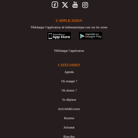
L’APPLICATION
Télécharger l’application de bellemartinique.com sur les stores
appstore
googleplay
Télécharger l’application
CATÉGORIES
Agenda
Où manger ?
Où dormir ?
Se déplacer
Activités&Loisirs
Recettes
Artisanat
Bien-être