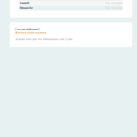
Samedi
Non renseigné
Dimanche
Non renseigné
C'est votre établissement ?
Prenez le contrôle maintenant.
Assurez-vous que vos informations sont à jour.