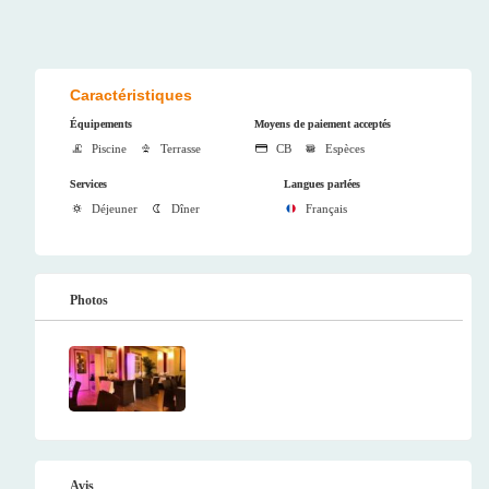
Caractéristiques
Équipements
Moyens de paiement acceptés
Piscine
Terrasse
CB
Espèces
Services
Langues parlées
Déjeuner
Dîner
Français
Photos
Avis