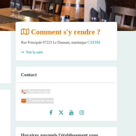
Comment s'y rendre ?
Rue Principale 97223 Le Diamant, martinique
CAESM
Voir la carte
Contact
Non renseigné
Contactez-nous
Faceb
Twitte
Youtu
Instag
ook
r
be
ram
Horaires auxquels l'établissement vous