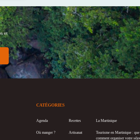
s et
CATÉGORIES
Agenda
Recettes
La Martinique
Où manger ?
Artisanat
Tourisme en Martinique : que f
comment organiser votre séjo