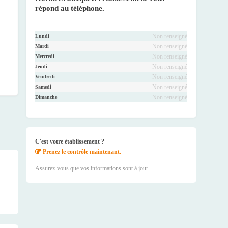
répond au téléphone.
Non renseigné
Lundi
Non renseigné
Mardi
Non renseigné
Mercredi
Non renseigné
Jeudi
Non renseigné
Vendredi
Non renseigné
Samedi
Non renseigné
Dimanche
C'est votre établissement ?
Prenez le contrôle maintenant.
Assurez-vous que vos informations sont à jour.