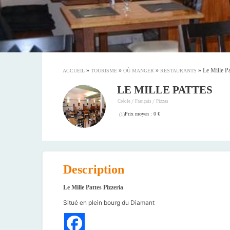
»
»
»
»
Le Mille Pa
ACCUEIL
TOURISME
OÙ MANGER
RESTAURANTS
LE MILLE PATTES
/
/
Créole
Français
Pizzas
Prix moyen : 0 €
(
1
)
Description
Le Mille Pattes Pizzeria
Situé en plein bourg du Diamant