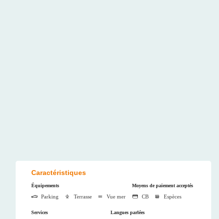
Caractéristiques
Équipements
Moyens de paiement acceptés
Parking
Terrasse
Vue mer
CB
Espèces
Services
Langues parlées