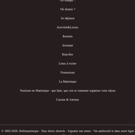
Où manger ?
Où dormir ?
Se déplacer
Activités&Loisirs
Recettes
Artisanat
Bien-être
Lieux à visiter
Promotions
La Martinique
Tourisme en Martinique : que faire, que voir et comment organiser votre séjour
Cuisine & Saveurs
© 2005-2026- Bellemartinique - Tous droits réservés -
Signalez une erreur
-
*en antériorité et dans notre ligne