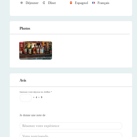
Déjeuner
Dîner
Espagnol
Français
Photos
Avis
Saisissez votre réponse en chiffres
*
+
4
=
9