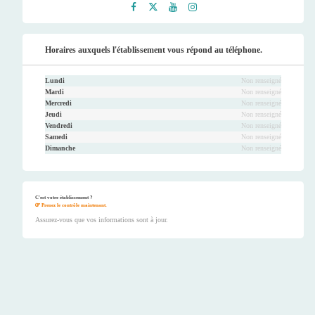
Faceb
Twitt
Youtu
Instag
ook
er
be
ram
Horaires auxquels l'établissement vous répond au téléphone.
Lundi
Non renseigné
Mardi
Non renseigné
Mercredi
Non renseigné
Jeudi
Non renseigné
Vendredi
Non renseigné
Samedi
Non renseigné
Dimanche
Non renseigné
C'est votre établissement ?
Prenez le contrôle maintenant.
Assurez-vous que vos informations sont à jour.