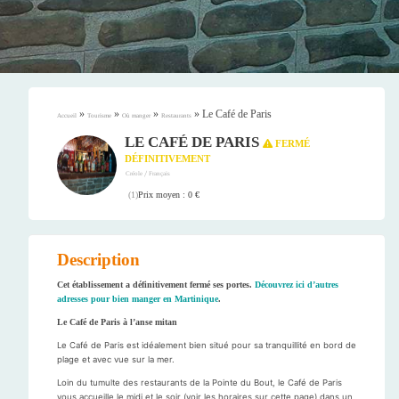
»
»
»
»
Le Café de Paris
Accueil
Tourisme
Où manger
Restaurants
LE CAFÉ DE PARIS
FERMÉ
DÉFINITIVEMENT
/
Créole
Français
Prix moyen : 0 €
(
1
)
Description
Cet établissement a définitivement fermé ses portes.
Découvrez ici d’autres
adresses pour bien manger en Martinique
.
Le Café de Paris à l’anse mitan
Le Café de Paris est idéalement bien situé pour sa tranquillité en bord de
plage et avec vue sur la mer.
Loin du tumulte des restaurants de la Pointe du Bout, le Café de Paris
vous accueille le midi et le soir (voir les horaires sur cette page) dans un