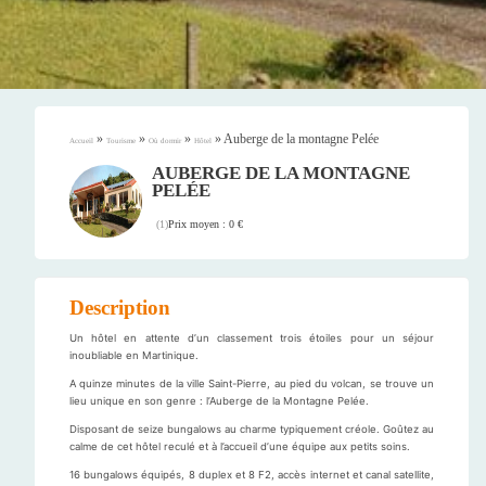
»
»
»
»
Auberge de la montagne Pelée
Accueil
Tourisme
Où dormir
Hôtel
AUBERGE DE LA MONTAGNE
PELÉE
Prix moyen : 0 €
(
1
)
Description
Un hôtel en attente d’un classement trois étoiles pour un séjour
inoubliable en Martinique.
A quinze minutes de la ville Saint-Pierre, au pied du volcan, se trouve un
lieu unique en son genre : l’Auberge de la Montagne Pelée.
Disposant de seize bungalows au charme typiquement créole. Goûtez au
calme de cet hôtel reculé et à l’accueil d’une équipe aux petits soins.
16 bungalows équipés, 8 duplex et 8 F2, accès internet et canal satellite,