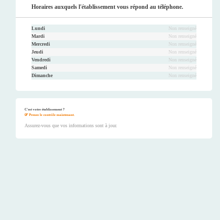
Horaires auxquels l'établissement vous répond au téléphone.
Lundi
Non renseigné
Mardi
Non renseigné
Mercredi
Non renseigné
Jeudi
Non renseigné
Vendredi
Non renseigné
Samedi
Non renseigné
Dimanche
Non renseigné
C'est votre établissement ?
Prenez le contrôle maintenant.
Assurez-vous que vos informations sont à jour.