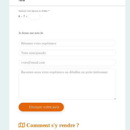
Saisissez votre réponse en chiffres
*
8
−
7
=
Comment s'y rendre ?