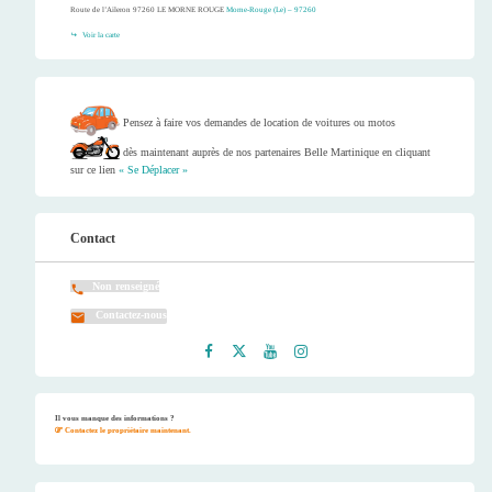
Route de l’Aileron 97260 LE MORNE ROUGE
Morne-Rouge (Le) – 97260
Voir la carte
Pensez à faire vos demandes de location de voitures ou motos
dès maintenant auprès de nos partenaires Belle Martinique en cliquant
sur ce lien
« Se Déplacer »
Contact
Non renseigné
Contactez-nous
Faceb
Twitt
Youtu
Instag
ook
er
be
ram
Il vous manque des informations ?
Contactez le propriétaire maintenant.