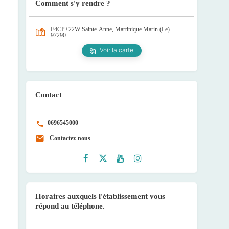
Comment s'y rendre ?
F4CP+22W Sainte-Anne, Martinique
Marin (Le) –
97290
Voir la carte
Contact
0696545000
Contactez-nous
Faceb
Twitte
Youtu
Instag
ook
r
be
ram
Horaires auxquels l'établissement vous
répond au téléphone.