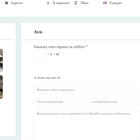
Espèces
À emporter
Dîner
Français
Avis
Saisissez votre réponse en chiffres
*
+
3
=
10