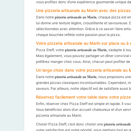
vous profitez donc d’une expérience gourmande unique dan
Une pizzeria artisanale au Marin avec des pizza
Dans notre
, chaque pizza est en
pizzeria artisanale au Marin
lui donne une texture légère, croustillante et savoureuse. 
sélectionnées avec attention. Grâce à ce savoir-faire arti
chaque bouchée reflète notre passion pour la pizza.
Votre pizzeria artisanale au Marin sur place ou à
Pizza Steff, votre
, s’adapte à to
pizzeria artisanale au Marin
Mais également, vous pouvez partager un dîner convivial e
préférez manger chez vous. Ainsi, chacun peut profiter de
Un large choix dans votre pizzeria artisanale au 
Dans notre
, nous proposons une c
pizzeria artisanale au Marin
grandes pizzas classiques incontournables. Cependant, no
saveurs. Par ailleurs, notre objectif est de satisfaire aussi
Réservez facilement votre table dans votre pizzer
Enfin, réserver chez Pizza Steff est simple et rapide. Il vo
Vous bénéficiez alors d’un accueil chaleureux et d’un serv
pizzeria artisanale au Marin.
Choisir Pizza Steff, c’est donc choisir une
pizzeria artisanal
votre satisfaction est notre priorité, nous mettons tout en 