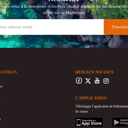
crivez-vous à la newsletter et recevez chaque semaine les meilleures info
offres sur la Martinique
S UTILES
RÉSEAUX SOCIAUX
os
L’APPLICATION
Télécharger l’application de bellemart
les stores
s
appstore
googleplay