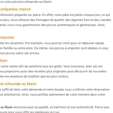
s votre pizzeria artisanale au Marin.
s préparées maison
tièrement préparée sur place. En effet, notre pâte est pétrie chaque jour, ce qui
De plus, nous utilisons des fromages de qualité, des légumes frais et des viandes
sanal, nous vous garantissons des pizzas authentiques et généreuses. Ainsi,
 emporter
utes les situations. Par exemple, vous pouvez venir pour un déjeuner rapide.
n famille ou entre amis. De même, nos pizzas à emporter sont idéales si vous
 nos pizzas selon ses envies.
Marin
arte variée afin de satisfaire tous les goûts. Vous trouverez, bien sûr, les
us proposons aussi des recettes plus originales pour découvrir de nouvelles
 bien les amateurs de tradition que les plus curieux.
ia artisanale au Marin
us suffit de faire votre demande et notre équipe vous confirme votre réservation.
ice attentionné. Ainsi, vous profitez pleinement de votre moment dans votre
reconnue pour sa qualité, sa fraîcheur et son authenticité. Parce que
e au Marin
œuvre pour vous offrir les meilleures pizzas.