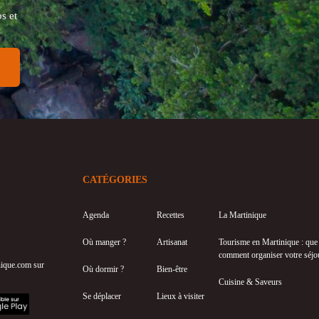
s et
CATÉGORIES
Agenda
Recettes
La Martinique
Où manger ?
Artisanat
Tourisme en Martinique : que f
comment organiser votre séjo
inique.com sur
Où dormir ?
Bien-être
Cuisine & Saveurs
Se déplacer
Lieux à visiter