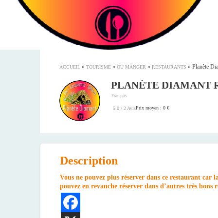
»
»
»
»
Planète Di
ACCUEIL
TOURISME
OÙ MANGER
RESTAURANTS
PLANÈTE DIAMANT 
Français
Prix moyen : 0 €
5.0 / 2 Avis
Description
Vous ne pouvez plus réserver dans ce restaurant car l
pouvez en revanche réserver dans d’autres très bons re