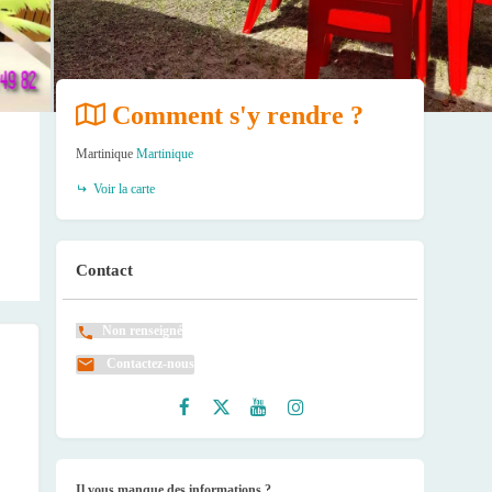
Comment s'y rendre ?
Martinique
Martinique
Voir la carte
Contact
Non renseigné
Contactez-nous
Faceb
Twitte
Youtu
Instag
ook
r
be
ram
Il vous manque des informations ?