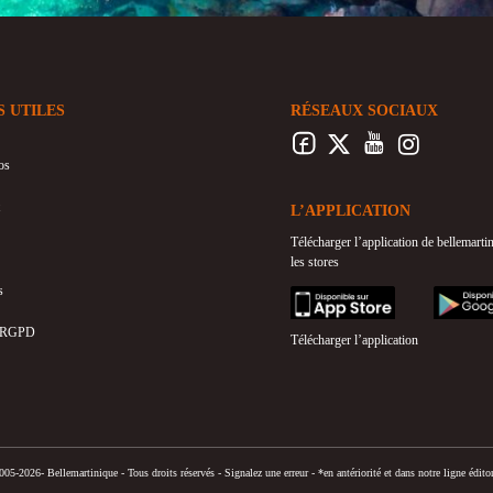
S UTILES
RÉSEAUX SOCIAUX
os
L’APPLICATION
Télécharger l’application de bellemart
les stores
s
appstore
googleplay
 RGPD
Télécharger l’application
05-2026- Bellemartinique - Tous droits réservés -
Signalez une erreur
-
*en antériorité et dans notre ligne éditor