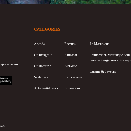
CATÉGORIES
Agenda
Recettes
La Martinique
Où manger ?
Artisanat
Tourisme en Martinique : que f
comment organiser votre séjo
inique.com sur
Où dormir ?
Bien-être
Cuisine & Saveurs
Se déplacer
Lieux à visiter
Activités&Loisirs
Promotions
iale.