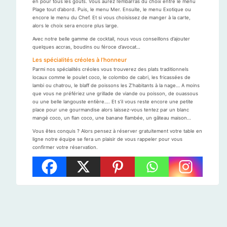
en pour tous les goûts. Vous aurez l’embarras du choix entre le menu
Plage tout d’abord. Puis, le menu Mer. Ensuite, le menu Exotique ou
encore le menu du Chef. Et si vous choisissez de manger à la carte,
alors le choix sera encore plus large.
Avec notre belle gamme de cocktail, nous vous conseillons d’ajouter
quelques accras, boudins ou féroce d’avocat…
Les spécialités créoles à l’honneur
Parmi nos spécialités créoles vous trouverez des plats traditionnels
locaux comme le poulet coco, le colombo de cabri, les fricassées de
lambi ou chatrou, le blaff de poissons les Z’habitants à la nage… A moins
que vous ne préfériez une grillade de viande ou poisson, de ouassous
ou une belle langouste entière…. Et s’il vous reste encore une petite
place pour une gourmandise alors laissez-vous tentez par un blanc
mangé coco, un flan coco, une banane flambée, un gâteau maison…
Vous êtes conquis ? Alors pensez à réserver gratuitement votre table en
ligne notre équipe se fera un plaisir de vous rappeler pour vous
confirmer votre réservation.