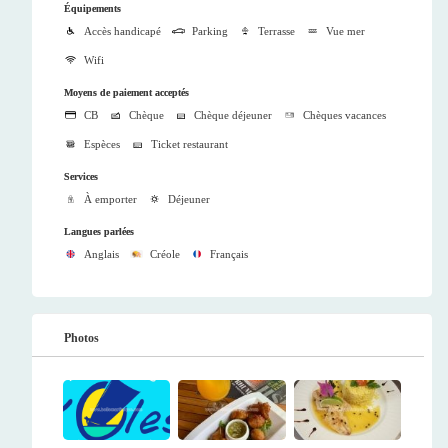
Équipements
Accès handicapé
Parking
Terrasse
Vue mer
Wifi
Moyens de paiement acceptés
CB
Chèque
Chèque déjeuner
Chèques vacances
Espèces
Ticket restaurant
Services
À emporter
Déjeuner
Langues parlées
Anglais
Créole
Français
Photos