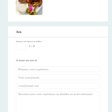
Avis
Saisissez votre réponse en chiffres
*
−
2
=
0