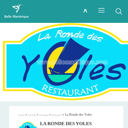
»
»
»
»
La Ronde des Yoles
Accueil
Tourisme
Où manger
Restaurants
LA RONDE DES YOLES