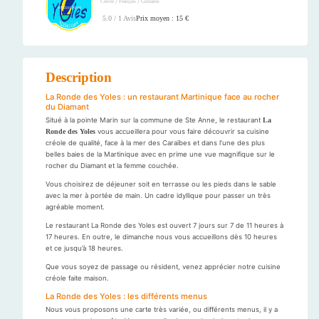
/
/
Créole
Français
Grillades
Prix moyen : 15 €
5.0 / 1 Avis
Description
La Ronde des Yoles : un restaurant Martinique face au rocher
du Diamant
Situé à la pointe Marin sur la commune de Ste Anne, le restaurant
La
Ronde des Yoles
vous accueillera pour vous faire découvrir sa cuisine
créole de qualité, face à la mer des Caraïbes et dans l’une des plus
belles baies de la Martinique avec en prime une vue magnifique sur le
rocher du Diamant et la femme couchée.
Vous choisirez de déjeuner soit en terrasse ou les pieds dans le sable
avec la mer à portée de main. Un cadre idyllique pour passer un très
agréable moment.
Le restaurant La Ronde des Yoles est ouvert 7 jours sur 7 de 11 heures à
17 heures. En outre, le dimanche nous vous accueillons dès 10 heures
et ce jusqu’à 18 heures.
Que vous soyez de passage ou résident, venez apprécier notre cuisine
créole faite maison.
La Ronde des Yoles : les différents menus
Nous vous proposons une carte très variée, ou différents menus, il y a