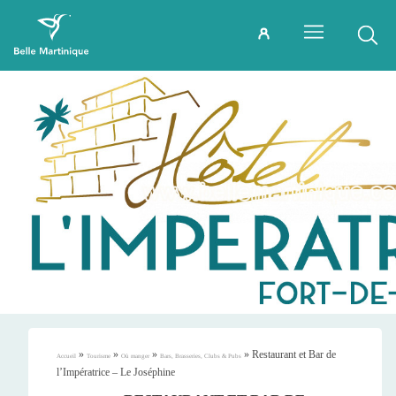
»
»
»
»
Restaurant et Bar de
Accueil
Tourisme
Où manger
Bars, Brasseries, Clubs & Pubs
l’Impératrice – Le Joséphine