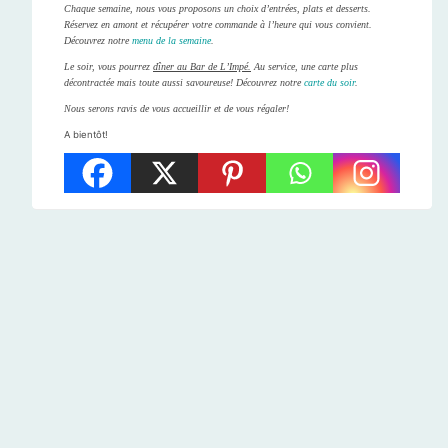
Chaque semaine, nous vous proposons un choix d’entrées, plats et desserts.
Réservez en amont et récupérer votre commande à l’heure qui vous convient.
Découvrez notre
menu de la semaine
.
Le soir, vous pourrez
dîner au Bar de L’Impé.
Au service, une carte plus
décontractée mais toute aussi savoureuse! Découvrez notre
carte du soir
.
Nous serons ravis de vous accueillir et de vous régaler!
A bientôt!