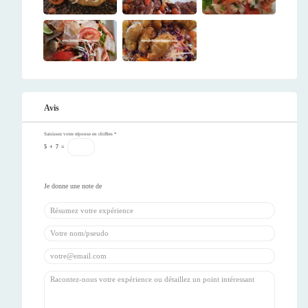
Avis
Saisissez votre réponse en chiffres
*
5
+
7
=