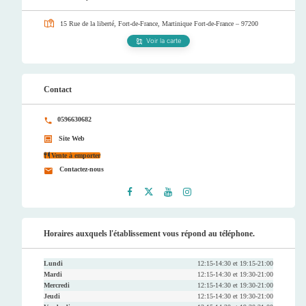
15 Rue de la liberté, Fort-de-France, Martinique
Fort-de-France – 97200
Voir la carte
Contact
0596630682
Site Web
Vente à emporter
Contactez-nous
Faceb
Twitt
Youtu
Instag
ook
er
be
ram
Horaires auxquels l'établissement vous répond au téléphone.
Lundi
12:15-14:30 et 19:15-21:00
Mardi
12:15-14:30 et 19:30-21:00
Mercredi
12:15-14:30 et 19:30-21:00
Jeudi
12:15-14:30 et 19:30-21:00