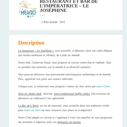
RESTAURANT ET BAR DE
L’IMPÉRATRICE – LE
JOSÉPHINE
Créole
Prix moyen : 26 €
(
1
)
Description
Le restaurant « Le Joséphine »
vous accueille, à déjeuner, dans son cadre élégant
aux teintes améthyste et céladon, du Lundi au Samedi.
Notre chef, Catherine Naud, vous propose sa cuisine créole fine et raffinée. Tout
en gardant une ouverture sur le monde et sa diversité culinaire.
Vous pourrez découvrir une gastronomie martiniquaise authentique et de famille.
Puis, apprécier nos plats aux saveurs métissées.
Chaque jour, le restaurant vous propose e menus du Jour ainsi que
notre Carte
.
Tous les Jeudis midi
, réservez,
notre traditionnel buffet créole.
Une occasion de
découvrir ou redécouvrir nos spécialités.
Le Bar de L’Impé
, au rez de chaussée, vous accueille dans une ambiance créole
pour
boire un verre
ou vous restaurer (sur place ou à emporter).
Notre Chef adapte sa cuisine et s’applique à ravir vos papilles en vous proposant
des formules à emporter pour vos
déjeuners au bureau
.