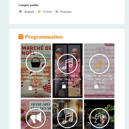
Langues parlées
Anglais
Créole
Français
Programmation
Marché de Noel avec
Eric ILDEFONSE en
Déjeuner de Fête des
liste des Exposants
quartet (Résa gratuite
Mères (Résa gratuite
(Résa gratuite en
en ligne)
en ligne)
ligne)
16 août
25 mai
07 décembre