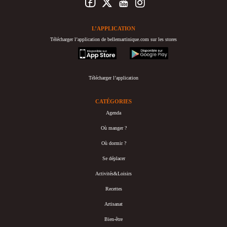
L’APPLICATION
Télécharger l’application de bellemartinique.com sur les stores
appstore
googleplay
Télécharger l’application
CATÉGORIES
Agenda
Où manger ?
Où dormir ?
Se déplacer
Activités&Loisirs
Recettes
Artisanat
Bien-être