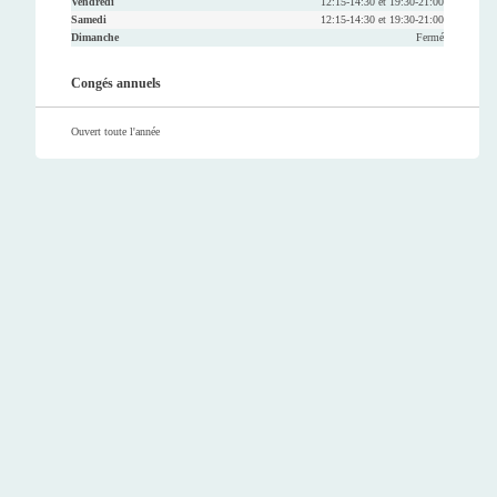
Vendredi
12:15-14:30 et 19:30-21:00
Samedi
12:15-14:30 et 19:30-21:00
Dimanche
Fermé
Congés annuels
Ouvert toute l'année