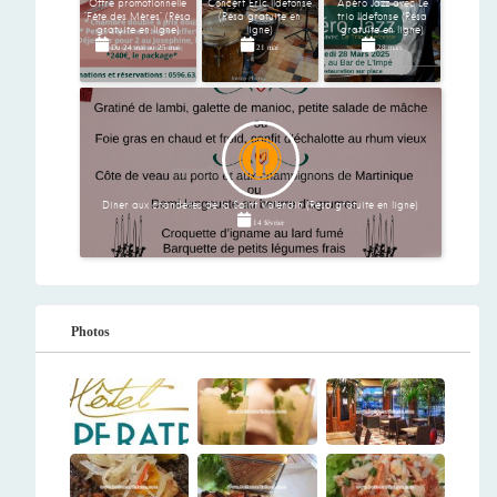
Offre promotionnelle
Concert Eric Ildefonse
Apéro Jazz avec Le
"Fête des Mères" (Résa
(Résa gratuite en
trio Ildefonse (Résa
gratuite en ligne)
ligne)
gratuite en ligne)
Du
24 mai
au
25 mai
21 mai
28 mars
Diner aux chandelles de la Saint Valendin (Résa gratuite en ligne)
14 février
Photos