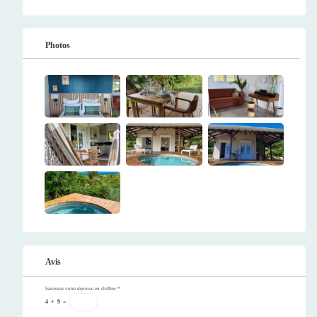
Photos
Avis
Saisissez votre réponse en chiffres
*
4
+
9
=