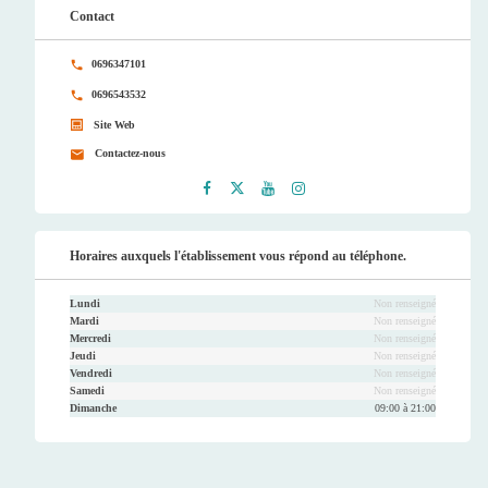
Contact
0696347101
0696543532
Site Web
Contactez-nous
Faceb
Twitt
Youtu
Instag
ook
er
be
ram
Horaires auxquels l'établissement vous répond au téléphone.
Lundi
Non renseigné
Mardi
Non renseigné
Mercredi
Non renseigné
Jeudi
Non renseigné
Vendredi
Non renseigné
Samedi
Non renseigné
Dimanche
09:00 à 21:00