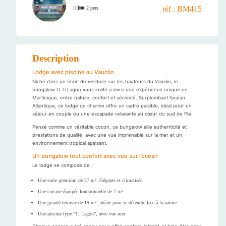
réf : BM415
2 pers.
(
1
)
Description
Lodge avec piscine au Vauclin
Niché dans un écrin de verdure sur les hauteurs du Vauclin, le
bungalow O Ti Lagon vous invite à vivre une expérience unique en
Martinique, entre nature, confort et sérénité. Surplombant l’océan
Atlantique, ce lodge de charme offre un cadre paisible, idéal pour un
séjour en couple ou une escapade relaxante au cœur du sud de l’île.
Pensé comme un véritable cocon, ce bungalow allie authenticité et
prestations de qualité, avec une vue imprenable sur la mer et un
environnement tropical apaisant.
Un bungalow tout confort avec vue sur l’océan
Le lodge se compose de :
Une suite premium de 27 m², élégante et climatisée
Une cuisine équipée fonctionnelle de 7 m²
Une grande terrasse de 19 m², idéale pour se détendre face à la nature
Une piscine type “Ti Lagon”, avec vue mer