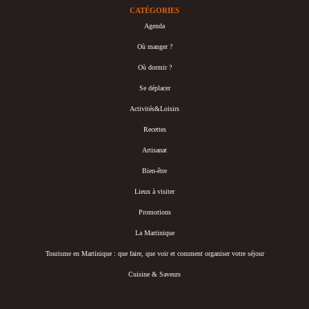
CATÉGORIES
Agenda
Où manger ?
Où dormir ?
Se déplacer
Activités&Loisirs
Recettes
Artisanat
Bien-être
Lieux à visiter
Promotions
La Martinique
Tourisme en Martinique : que faire, que voir et comment organiser votre séjour
Cuisine & Saveurs