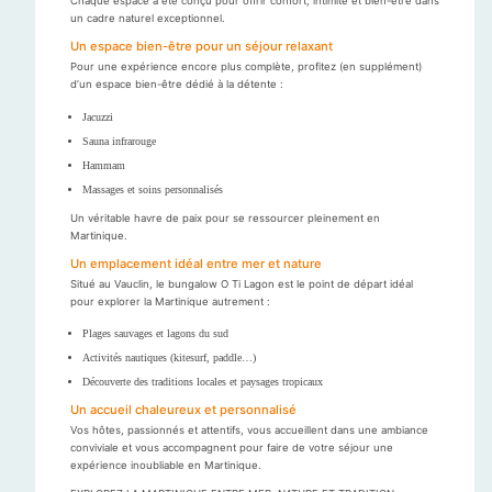
Chaque espace a été conçu pour offrir confort, intimité et bien-être dans
un cadre naturel exceptionnel.
Un espace bien-être pour un séjour relaxant
Pour une expérience encore plus complète, profitez (en supplément)
d’un espace bien-être dédié à la détente :
Jacuzzi
Sauna infrarouge
Hammam
Massages et soins personnalisés
Un véritable havre de paix pour se ressourcer pleinement en
Martinique.
Un emplacement idéal entre mer et nature
Situé au Vauclin, le bungalow O Ti Lagon est le point de départ idéal
pour explorer la Martinique autrement :
Plages sauvages et lagons du sud
Activités nautiques (kitesurf, paddle…)
Découverte des traditions locales et paysages tropicaux
Un accueil chaleureux et personnalisé
Vos hôtes, passionnés et attentifs, vous accueillent dans une ambiance
conviviale et vous accompagnent pour faire de votre séjour une
expérience inoubliable en Martinique.