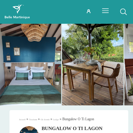
»
»
»
»
Bungalow O Ti Lagon
Accueil
Tourisme
Où dormir
Lodge
BUNGALOW O TI LAGON