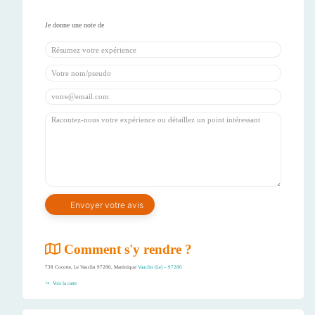
Comment s'y rendre ?
738 Cocotte, Le Vauclin 97280, Martinique
Vauclin (Le) – 97280
Voir la carte