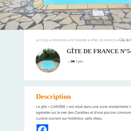
»
»
»
»
Gîte de 
ACCUEIL
TOURISME
OÙ DORMIR
GÎTES DE FRANCE
GÎTE DE FRANCE N°54
2 pers.
(
1
)
Description
Le gîte « CARAÏBE » est situé dans une zone résidentielle ca
agréable sur la mer des Caraïbes et d’une piscine commune 
cuisine ouvrant sur l’extérieur, salle d’eau.