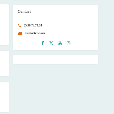
Contact
05.96.73.74.74
Contactez-nous
Faceb
Twitte
Youtu
Instag
ook
r
be
ram