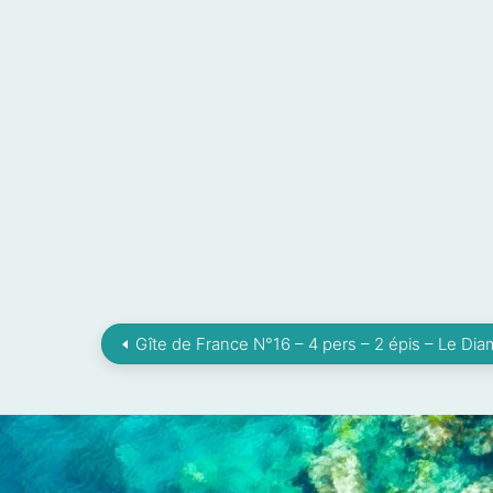
Gîte de France N°16 – 4 pers – 2 épis – Le Dia