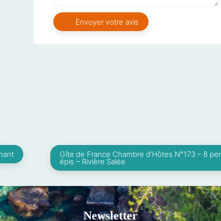
mant
Gîte de France Chambre d’Hôtes N°173 – 8 per
épis – Rivière Salée
Newsletter