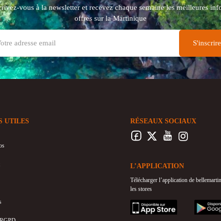
crivez-vous à la newsletter et recevez chaque semaine les meilleures info
offres sur la Martinique
S UTILES
RÉSEAUX SOCIAUX
os
L’APPLICATION
Télécharger l’application de bellemart
les stores
s
appstore
googleplay
 RGPD