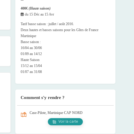
400€
(Haute saison)
du
15 Déc
au
15 Avr
Tarif basse saison : juillet / août 2016.
Deux hautes et basses saisons pour les Gîtes de France
Martinique
Basse saison :
16/04 au 30/06
01/09 au 14/12
Haute Saison
15/12 au 15/04
01/07 au 31/08
Comment s'y rendre ?
Case-Pilote, Martinique
CAP NORD
Voir la carte