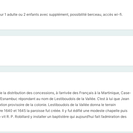
 pour 1 adulte ou 2 enfants avec supplément, possibilité berceau, accès wi-fi.
e la distribution des concessions, à l’arrivée des Français à la Martinique, Case-
n d’Esnambuc répondant au nom de Lestiboudois de la Vallée. C’est à lui que Jean
ation provisoire de la colonie. Lestiboudois de la Vallée donna le terrain
re 1640 et 1645 la paroisse fut créée. Il y fut édifié une modeste chapelle puis
vit R. P. Robillard y installer un baptistère qui aujourd’hui fait l’admiration des