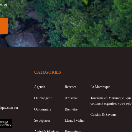
s et
CATÉGORIES
Agenda
Recettes
La Martinique
Où manger ?
Artisanat
Tourisme en Martinique : que f
comment organiser votre séjo
inique.com sur
Où dormir ?
Bien-être
Cuisine & Saveurs
Se déplacer
Lieux à visiter
Activités&Loisirs
Promotions