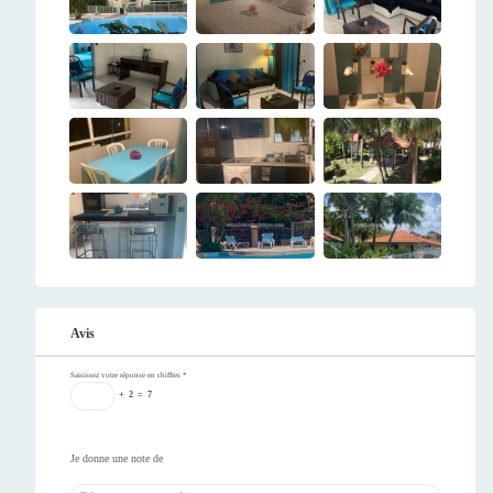
Avis
Saisissez votre réponse en chiffres
*
+
2
=
7