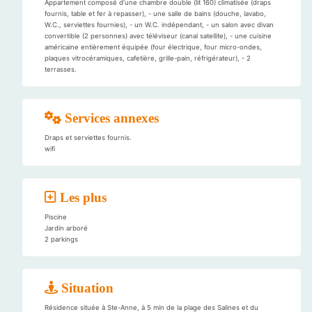
Appartement composé d'une chambre double (lit 160) climatisée (draps
fournis, table et fer à repasser), - une salle de bains (douche, lavabo,
W.C., serviettes fournies), - un W.C. indépendant, - un salon avec divan
convertible (2 personnes) avec téléviseur (canal satellite), - une cuisine
américaine entièrement équipée (four électrique, four micro-ondes,
plaques vitrocéramiques, cafetière, grille-pain, réfrigérateur), - 2
terrasses.
Services annexes
Draps et serviettes fournis.
wifi
Les plus
Piscine
Jardin arboré
2 parkings
Situation
Résidence située à Ste-Anne, à 5 min de la plage des Salines et du