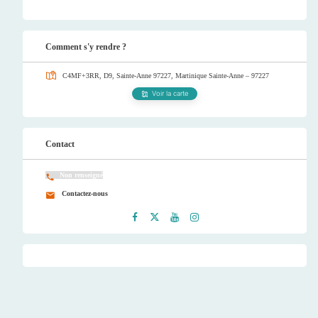
Comment s'y rendre ?
C4MF+3RR, D9, Sainte-Anne 97227, Martinique
Sainte-Anne – 97227
Voir la carte
Contact
Non renseigné
Contactez-nous
Faceb
Twitt
Youtu
Instag
ook
er
be
ram