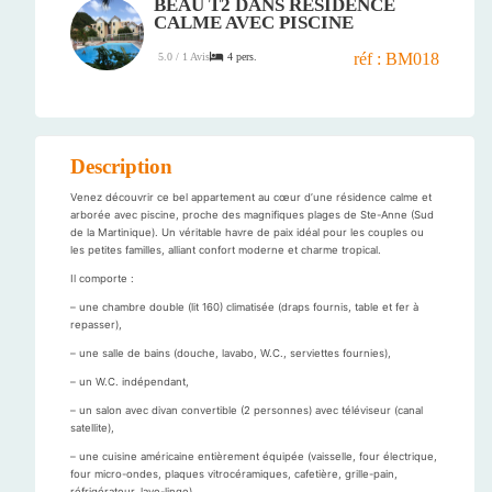
BEAU T2 DANS RÉSIDENCE
CALME AVEC PISCINE
réf : BM018
4 pers.
5.0 / 1 Avis
Description
Venez découvrir ce bel appartement au cœur d’une résidence calme et
arborée avec piscine, proche des magnifiques plages de Ste-Anne (Sud
de la Martinique). Un véritable havre de paix idéal pour les couples ou
les petites familles, alliant confort moderne et charme tropical.
Il comporte :
– une chambre double (lit 160) climatisée (draps fournis, table et fer à
repasser),
– une salle de bains (douche, lavabo, W.C., serviettes fournies),
– un W.C. indépendant,
– un salon avec divan convertible (2 personnes) avec téléviseur (canal
satellite),
– une cuisine américaine entièrement équipée (vaisselle, four électrique,
four micro-ondes, plaques vitrocéramiques, cafetière, grille-pain,
réfrigérateur, lave-linge),