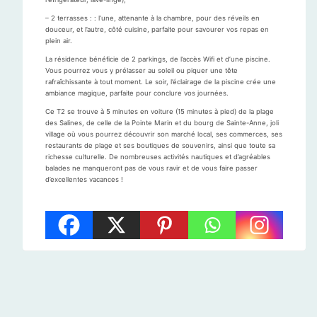
– 2 terrasses : : l’une, attenante à la chambre, pour des réveils en
douceur, et l’autre, côté cuisine, parfaite pour savourer vos repas en
plein air.
La résidence bénéficie de 2 parkings, de l’accès Wifi et d’une piscine.
Vous pourrez vous y prélasser au soleil ou piquer une tête
rafraîchissante à tout moment. Le soir, l’éclairage de la piscine crée une
ambiance magique, parfaite pour conclure vos journées.
Ce T2 se trouve à 5 minutes en voiture (15 minutes à pied) de la plage
des Salines, de celle de la Pointe Marin et du bourg de Sainte-Anne, joli
village où vous pourrez découvrir son marché local, ses commerces, ses
restaurants de plage et ses boutiques de souvenirs, ainsi que toute sa
richesse culturelle. De nombreuses activités nautiques et d’agréables
balades ne manqueront pas de vous ravir et de vous faire passer
d’excellentes vacances !