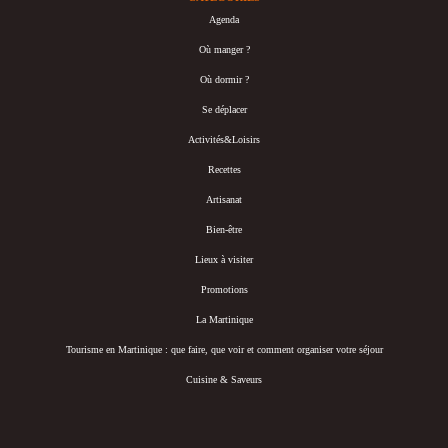
Agenda
Où manger ?
Où dormir ?
Se déplacer
Activités&Loisirs
Recettes
Artisanat
Bien-être
Lieux à visiter
Promotions
La Martinique
Tourisme en Martinique : que faire, que voir et comment organiser votre séjour
Cuisine & Saveurs