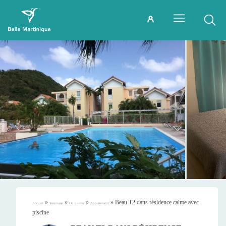
»
»
»
»
Beau T2 dans résidence calme avec
Accueil
Tourisme
Où dormir
Appartement
piscine