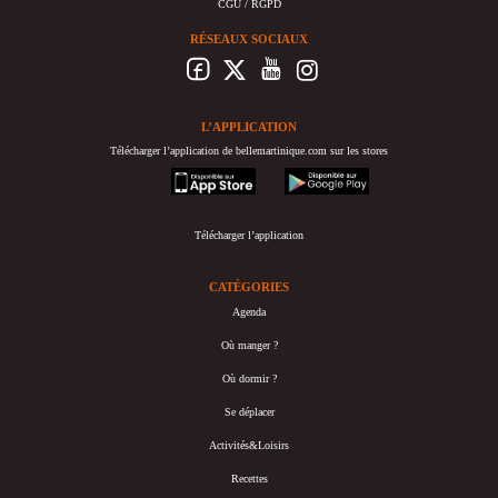
CGU / RGPD
RÉSEAUX SOCIAUX
L’APPLICATION
Télécharger l’application de bellemartinique.com sur les stores
appstore
googleplay
Télécharger l’application
CATÉGORIES
Agenda
Où manger ?
Où dormir ?
Se déplacer
Activités&Loisirs
Recettes