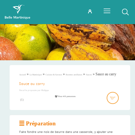
»
»
»
»
»
Sauce au carry
Accueil
La Martinique
Cuisine & Saveurs
Recettes antillaises
Sauces
Sauce au carry
Recette proposée par
Philippe
Pour 4/6 personnes
(
1
)
Préparation
Faire fondre une noix de beurre dans une casserole, y ajouter une