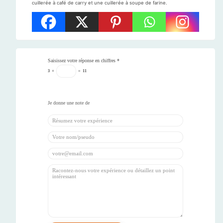
cuillerée à café de carry et une cuillerée à soupe de farine.
Saisissez votre réponse en chiffres
*
3
+
=
11