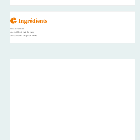
Ingrédients
Noix de beurre
une cuillère à café de carry
une cuillère à soupe de farine