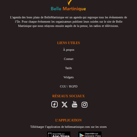
L’agenda des bons plans de BelleMartinique est un agenda qui regroupe tous les événements de
l’île. Pour chaque événement les organisateurs publient leurs soirées sur le site de Belle
Martinique que nous relayons ensuite auprès de la presse, les radios et télévisions.
LIENS UTILES
À propos
Contact
Tarifs
Widgets
CGU / RGPD
RÉSEAUX SOCIAUX
L’APPLICATION
Télécharger l’application de bellemartinique.com sur les stores
appstore
googleplay