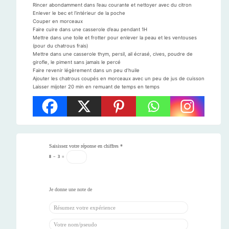
Rincer abondamment dans l’eau courante et nettoyer avec du citron
Enlever le bec et l’intérieur de la poche
Couper en morceaux
Faire cuire dans une casserole d’eau pendant 1H
Mettre dans une toile et frotter pour enlever la peau et les ventouses
(pour du chatrous frais)
Mettre dans une casserole thym, persil, ail écrasé, cives, poudre de
girofle, le piment sans jamais le percé
Faire revenir légèrement dans un peu d’huile
Ajouter les chatrous coupés en morceaux avec un peu de jus de cuisson
Laisser mijoter 20 min en remuant de temps en temps
Saisissez votre réponse en chiffres
*
8
−
3
=