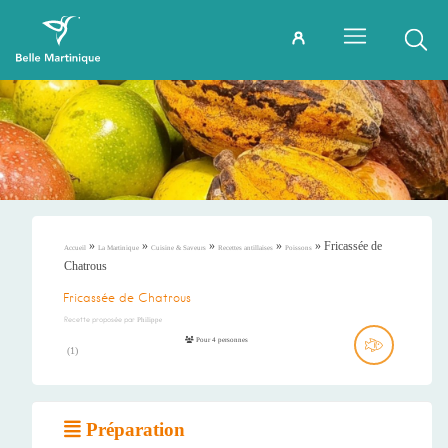
»
»
»
»
»
Fricassée de
Accueil
La Martinique
Cuisine & Saveurs
Recettes antillaises
Poissons
Chatrous
Fricassée de Chatrous
Recette proposée par
Philippe
Pour 4 personnes
(
1
)
Préparation