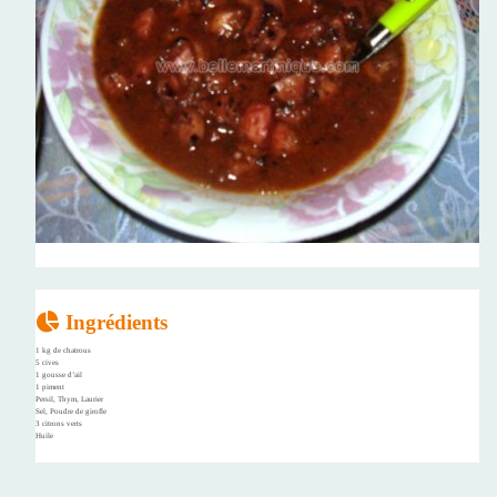
Ingrédients
1 kg de chatrous
5 cives
1 gousse d’ail
1 piment
Persil, Thym, Laurier
Sel, Poudre de girofle
3 citrons verts
Huile