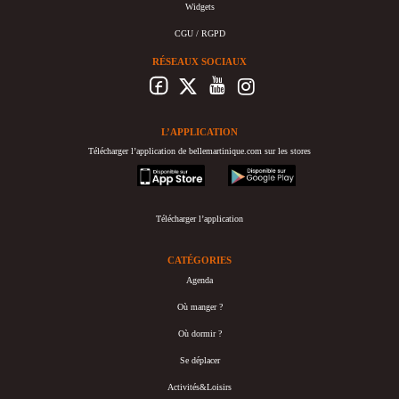
Widgets
CGU / RGPD
RÉSEAUX SOCIAUX
L’APPLICATION
Télécharger l’application de bellemartinique.com sur les stores
appstore
googleplay
Télécharger l’application
CATÉGORIES
Agenda
Où manger ?
Où dormir ?
Se déplacer
Activités&Loisirs