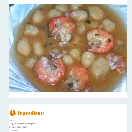
Ingrédients
Sauce :
1 kg de crevettes décortiquées
20 cl de lait de coco
2 tomates