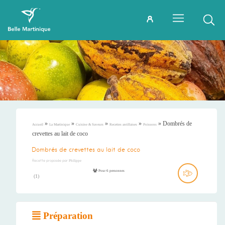
»
»
»
»
»
Dombrés de
Accueil
La Martinique
Cuisine & Saveurs
Recettes antillaises
Poissons
crevettes au lait de coco
Dombrés de crevettes au lait de coco
Recette proposée par
Philippe
Pour 6 personnes
(
1
)
Préparation