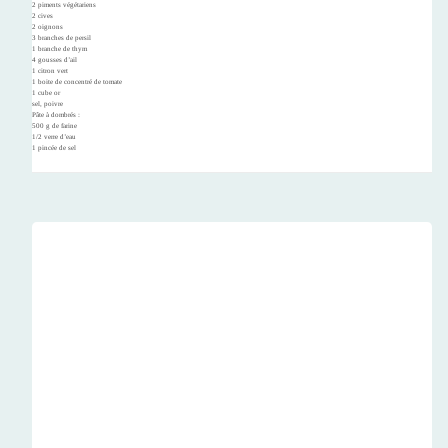
2 piments végétariens
2 cives
2 oignons
3 branches de persil
1 branche de thym
4 gousses d’ail
1 citron vert
1 boite de concentré de tomate
1 cube or
sel, poivre
Pâte à dombrés :
500 g de farine
1/2 verre d’eau
1 pincée de sel