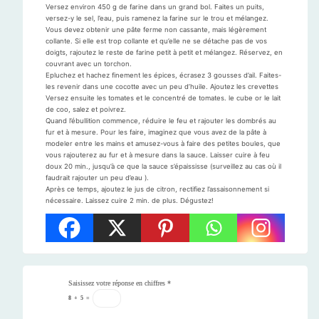
Versez environ 450 g de farine dans un grand bol. Faites un puits,
versez-y le sel, l’eau, puis ramenez la farine sur le trou et mélangez.
Vous devez obtenir une pâte ferme non cassante, mais légèrement
collante. Si elle est trop collante et qu’elle ne se détache pas de vos
doigts, rajoutez le reste de farine petit à petit et mélangez. Réservez, en
couvrant avec un torchon.
Epluchez et hachez finement les épices, écrasez 3 gousses d’ail. Faites-
les revenir dans une cocotte avec un peu d’huile. Ajoutez les crevettes
Versez ensuite les tomates et le concentré de tomates. le cube or le lait
de coo, salez et poivrez.
Quand l’ébullition commence, réduire le feu et rajouter les dombrés au
fur et à mesure. Pour les faire, imaginez que vous avez de la pâte à
modeler entre les mains et amusez-vous à faire des petites boules, que
vous rajouterez au fur et à mesure dans la sauce. Laisser cuire à feu
doux 20 min., jusqu’à ce que la sauce s’épaississe (surveillez au cas où il
faudrait rajouter un peu d’eau ).
Après ce temps, ajoutez le jus de citron, rectifiez l’assaisonnement si
nécessaire. Laissez cuire 2 min. de plus. Dégustez!
Saisissez votre réponse en chiffres
*
8
+
5
=