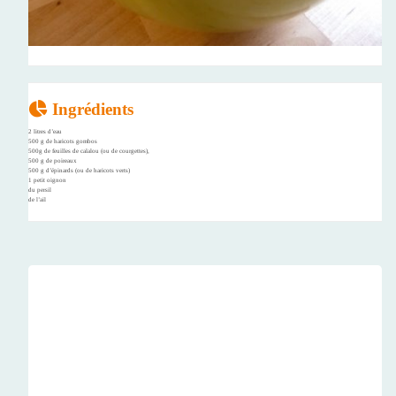
Ingrédients
2 litres d’eau
500 g de haricots gombos
500g de feuilles de calalou (ou de courgettes),
500 g de poireaux
500 g d’épinards (ou de haricots verts)
1 petit oignon
du persil
de l’ail