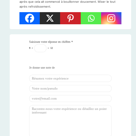
après que cela ait commencé à bouillonner doucement. Mixer le tout
après refroidissement.
Saisissez votre réponse en chiffres
*
9
+
=
12