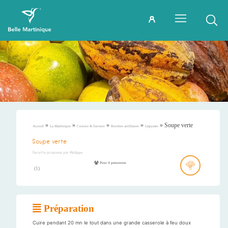
»
»
»
»
»
Soupe verte
Accueil
La Martinique
Cuisine & Saveurs
Recettes antillaises
Légumes
Soupe verte
Recette proposée par
Philippe
Pour 4 personnes
(
1
)
Préparation
Cuire pendant 20 mn le tout dans une grande casserole à feu doux