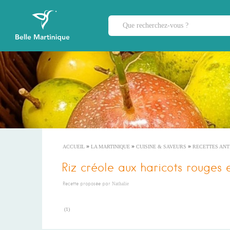
»
»
»
ACCUEIL
LA MARTINIQUE
CUISINE & SAVEURS
RECETTES ANT
Riz créole aux haricots rouges 
Recette proposée par
Nathalie
(
1
)