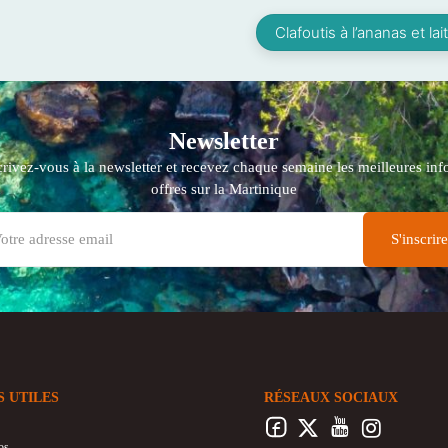
Clafoutis à l’ananas et la
Newsletter
crivez-vous à la newsletter et recevez chaque semaine les meilleures info
offres sur la Martinique
S UTILES
RÉSEAUX SOCIAUX
os