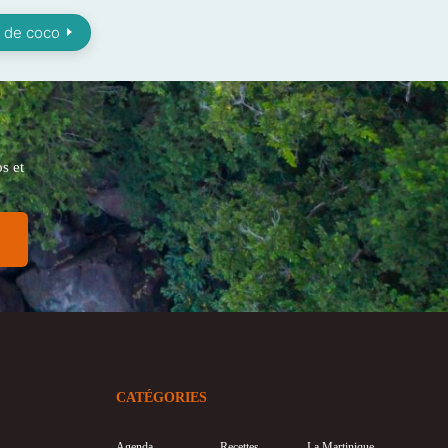
it de coco
s et
CATÉGORIES
Agenda
Recettes
La Martinique