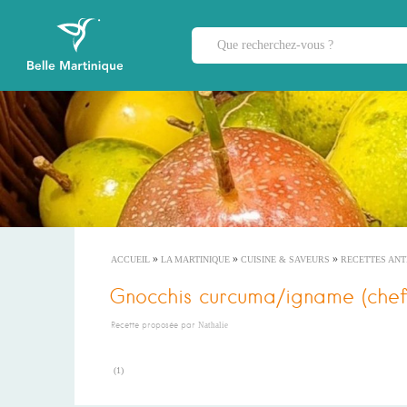
»
»
»
ACCUEIL
LA MARTINIQUE
CUISINE & SAVEURS
RECETTES ANT
Gnocchis curcuma/igname (chef
Recette proposée par
Nathalie
(
1
)