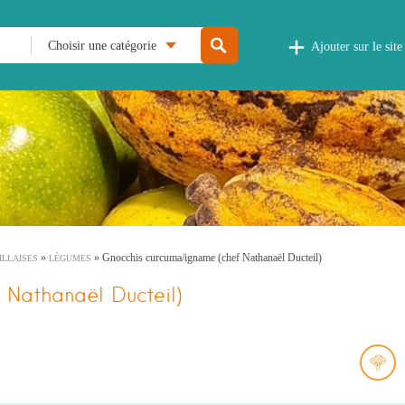
Choisir une catégorie
Ajouter sur le site
»
»
Gnocchis curcuma/igname (chef Nathanaël Ducteil)
ILLAISES
LÉGUMES
 Nathanaël Ducteil)