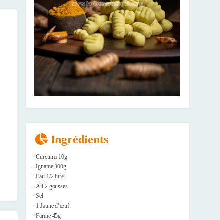
Ingrédients
∙Curcuma 10g
∙Igname 300g
∙Eau 1/2 litre
∙Ail 2 gousses
∙Sel
∙1 Jaune d’œuf
∙Farine 45g