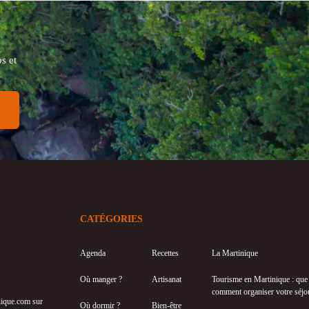
s et
CATÉGORIES
Agenda
Recettes
La Martinique
Où manger ?
Artisanat
Tourisme en Martinique : que f
comment organiser votre séjo
inique.com sur
Où dormir ?
Bien-être