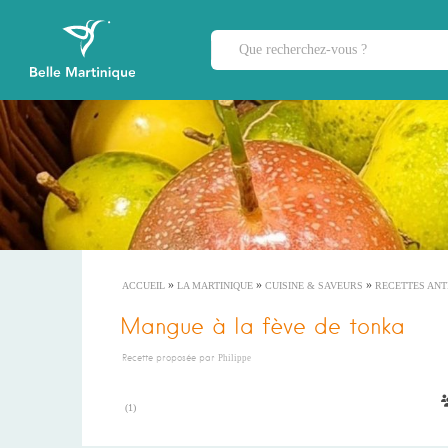
»
»
»
ACCUEIL
LA MARTINIQUE
CUISINE & SAVEURS
RECETTES ANT
Mangue à la fève de tonka
Recette proposée par
Philippe
(
1
)