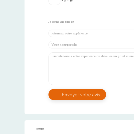
+
5
=
10
recette