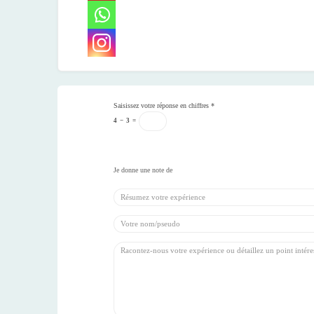
Saisissez votre réponse en chiffres
*
4
−
3
=