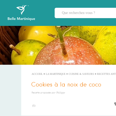
»
»
»
ACCUEIL
LA MARTINIQUE
CUISINE & SAVEURS
RECETTES ANT
Cookies à la noix de coco
Recette proposée par
Philippe
(
1
)