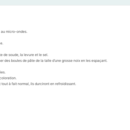
s au micro-ondes.
le.
ate de soude, la levure et le sel.
ser des boules de pâte de la talle d’une grosse noix en les espaçant.
ies.
coloration.
tout à fait normal, ils durciront en refroidissant.