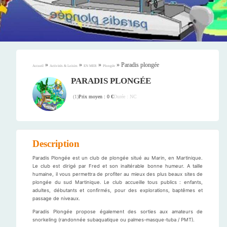
»
»
»
»
Paradis plongée
Accueil
Activités & Loisirs
EN MER
Plongée
PARADIS PLONGÉE
Prix moyen : 0 €
Durée : NC
(
1
)
Description
Paradis Plongée est un club de plongée situé au Marin, en Martinique.
Le club est dirigé par Fred et son inaltérable bonne humeur. A taille
humaine, il vous permettra de profiter au mieux des plus beaux sites de
plongée du sud Martinique. Le club accueille tous publics : enfants,
adultes, débutants et confirmés, pour des explorations, baptêmes et
passage de niveaux.
Paradis Plongée propose également des sorties aux amateurs de
snorkeling (randonnée subaquatique ou palmes-masque-tuba / PMT).