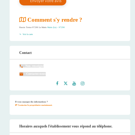
Comment s'y rendre ?
Bassin Tortue 97290 Le Marin
Marin (Le) – 97290
Voir la carte
Contact
Non renseigné
Contactez-nous
Faceb
Twitt
Youtu
Instag
ook
er
be
ram
Il vous manque des informations ?
Contactez le propriétaire maintenant.
Horaires auxquels l'établissement vous répond au téléphone.