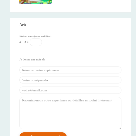
Avis
Saisissez votre réponse en chiffres
*
4
−
2
=