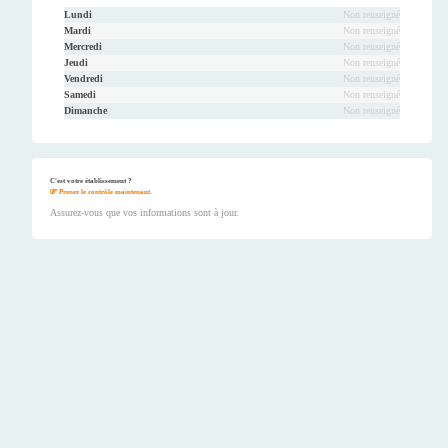
Lundi
Non renseigné
Mardi
Non renseigné
Mercredi
Non renseigné
Jeudi
Non renseigné
Vendredi
Non renseigné
Samedi
Non renseigné
Dimanche
Non renseigné
C'est votre établissement ?
Prenez le contrôle maintenant.
Assurez-vous que vos informations sont à jour.