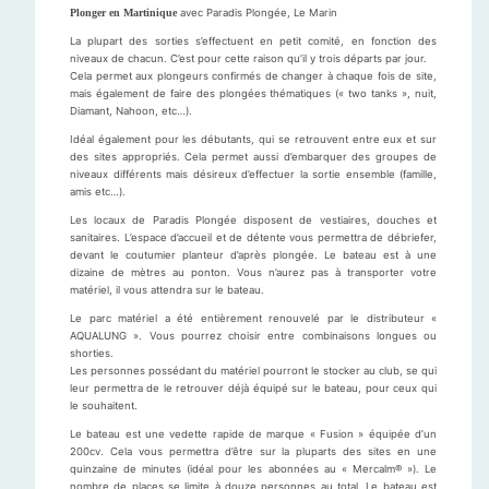
Plonger en Martinique
avec Paradis Plongée, Le Marin
La plupart des sorties s’effectuent en petit comité, en fonction des
niveaux de chacun. C’est pour cette raison qu’il y trois départs par jour.
Cela permet aux plongeurs confirmés de changer à chaque fois de site,
mais également de faire des plongées thématiques (« two tanks », nuit,
Diamant, Nahoon, etc…).
Idéal également pour les débutants, qui se retrouvent entre eux et sur
des sites appropriés. Cela permet aussi d’embarquer des groupes de
niveaux différents mais désireux d’effectuer la sortie ensemble (famille,
amis etc…).
Les locaux de Paradis Plongée disposent de vestiaires, douches et
sanitaires. L’espace d’accueil et de détente vous permettra de débriefer,
devant le coutumier planteur d’après plongée. Le bateau est à une
dizaine de mètres au ponton. Vous n’aurez pas à transporter votre
matériel, il vous attendra sur le bateau.
Le parc matériel a été entièrement renouvelé par le distributeur «
AQUALUNG ». Vous pourrez choisir entre combinaisons longues ou
shorties.
Les personnes possédant du matériel pourront le stocker au club, se qui
leur permettra de le retrouver déjà équipé sur le bateau, pour ceux qui
le souhaitent.
Le bateau est une vedette rapide de marque « Fusion » équipée d’un
200cv. Cela vous permettra d’être sur la pluparts des sites en une
quinzaine de minutes (idéal pour les abonnées au « Mercalm® »). Le
nombre de places se limite à douze personnes au total. Le bateau est