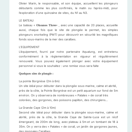
Olivier Marin, le responsable, et son équipe, accueillent les plongeurs
débutants comme les plus confirmés, le matin ou l’après-midi, pour
l’exploration d’une quinzaine de sites, du N1 au N3.
LE BATEAU
Le bateau «
Okeanos Three
« , avec une capacité de 20 places, accueille
aussi, chaque fois que le site de plongée le permet, les simples
plongeurs snorkeling (PMT) pour découvrir en sécurité les magnifiques
fonds sous-marins de la mer des caraïbes.
L’EQUIPEMENT
L’équipement, fourni par notre partenaire Aqualung, est entretenu
conformément à la règlementation en vigueur et régulièrement
renouvelé. Vous pouvez également plonger avec votre équipement
personnel si vous le souhaitez : une remise vous sera faite
Quelques sites de plongée :
La pointe Borgnèse (2m à 6m)
Un site idéal pour débuter dans la plongée sous-marine, calme et abrité,
près de la côte, la Pointe Borgnèse est un petit aquarium sur fond de 5m
environ. On y observera de nombreuses « Patates » de corail très
colorées, des gorgones, des poissons papillon, des chirurgiens…
La Grande Caye (2m à 10m)
Second site idéal pour débuter dans la plongée sous-marine, calme et
abrité, près de la côte, la Grande Caye de Sainte-Luce est un récif
émergeant, de 200m de long, avec plateau à 5m et un tombant de 18 à
35m. On y verra des « Patates » de corail, un jardin de gorgones jaunes,
des monnaies Caraïbes..