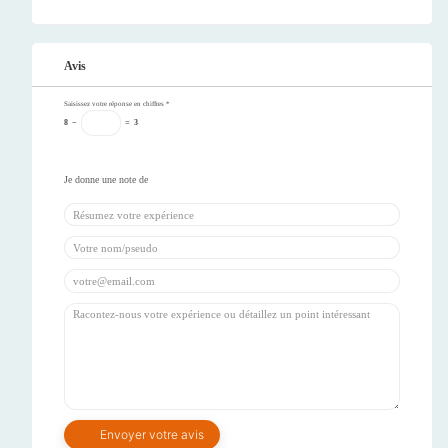
Avis
Saisissez votre réponse en chiffres
*
8
−
=
3