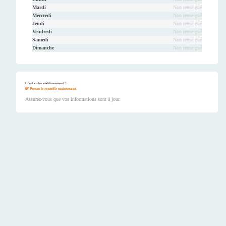
Mardi
Non renseigné
Mercredi
Non renseigné
Jeudi
Non renseigné
Vendredi
Non renseigné
Samedi
Non renseigné
Dimanche
Non renseigné
C'est votre établissement ?
Prenez le contrôle maintenant.
Assurez-vous que vos informations sont à jour.