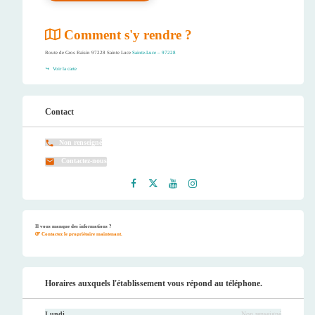
Comment s'y rendre ?
Route de Gros Raisin 97228 Sainte Luce
Sainte-Luce – 97228
Voir la carte
Contact
Non renseigné
Contactez-nous
Faceb
Twitt
Youtu
Instag
ook
er
be
ram
Il vous manque des informations ?
Contactez le propriétaire maintenant.
Horaires auxquels l'établissement vous répond au téléphone.
Lundi
Non renseigné