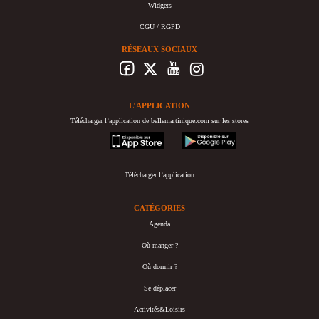
Widgets
CGU / RGPD
RÉSEAUX SOCIAUX
L’APPLICATION
Télécharger l’application de bellemartinique.com sur les stores
appstore
googleplay
Télécharger l’application
CATÉGORIES
Agenda
Où manger ?
Où dormir ?
Se déplacer
Activités&Loisirs