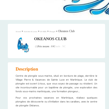
»
»
»
»
Okeanos Club
Accueil
Activités & Loisirs
EN MER
Plongée
OKEANOS CLUB
Prix moyen : 0 €
Durée : NC
(
1
)
Description
Centre de plongée sous-marine, situé en bordure de plage, derrière le
Village Pierre & Vacances de Sainte Luce en Martinique. Le club de
plongée est ouvert à tous, que vous soyez de passage ou résident. Un
site incontournable pour un baptême de plongée, une exploration des
fonds sous-marins martiniquais, une formation plongeur…
Pour vos prochaines vacances en Martinique, réalisez quelques
plongées de découverte ou d’initiation dans les caraïbes, avec le centre
de plongée Okéanos.