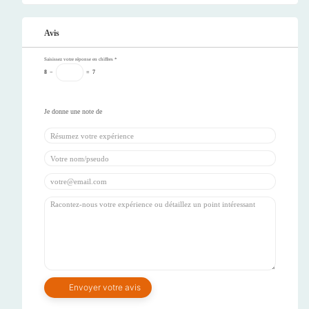
Avis
Saisissez votre réponse en chiffres
*
8
−
=
7