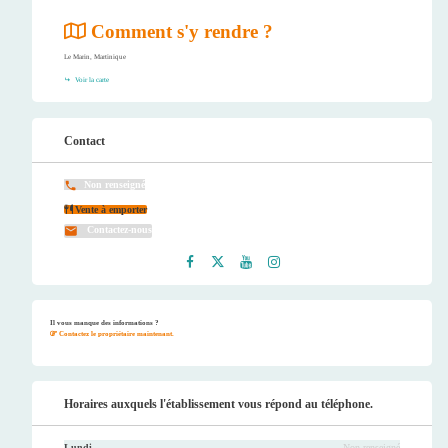
Comment s'y rendre ?
Le Marin, Martinique
Voir la carte
Contact
Non renseigné
Vente à emporter
Contactez-nous
Faceb
Twitt
Youtu
Instag
ook
er
be
ram
Il vous manque des informations ?
Contactez le propriétaire maintenant.
Horaires auxquels l'établissement vous répond au téléphone.
Lundi
Non renseigné