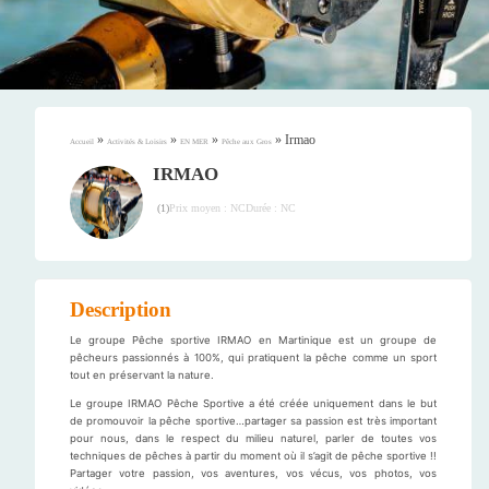
»
»
»
»
Irmao
Accueil
Activités & Loisirs
EN MER
Pêche aux Gros
IRMAO
Prix moyen : NC
Durée : NC
(
1
)
Description
Le groupe Pêche sportive IRMAO en Martinique est un groupe de
pêcheurs passionnés à 100%, qui pratiquent la pêche comme un sport
tout en préservant la nature.
Le groupe IRMAO Pêche Sportive a été créée uniquement dans le but
de promouvoir la pêche sportive…partager sa passion est très important
pour nous, dans le respect du milieu naturel, parler de toutes vos
techniques de pêches à partir du moment où il s’agit de pêche sportive !!
Partager votre passion, vos aventures, vos vécus, vos photos, vos