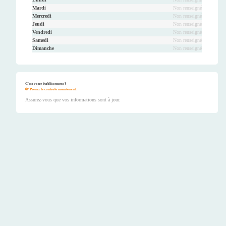
Mardi
Non renseigné
Mercredi
Non renseigné
Jeudi
Non renseigné
Vendredi
Non renseigné
Samedi
Non renseigné
Dimanche
Non renseigné
C'est votre établissement ?
Prenez le contrôle maintenant.
Assurez-vous que vos informations sont à jour.