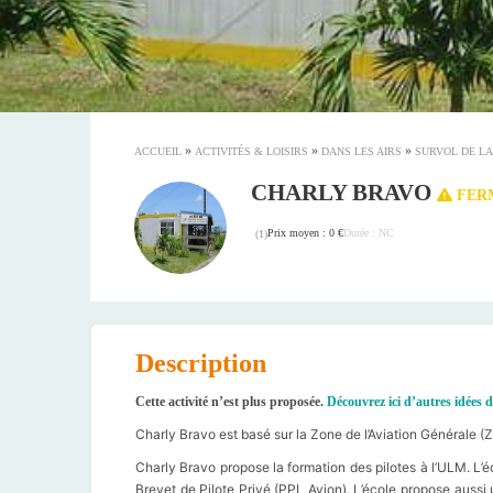
»
»
»
ACCUEIL
ACTIVITÉS & LOISIRS
DANS LES AIRS
SURVOL DE LA
CHARLY BRAVO
FERM
Prix moyen : 0 €
Durée : NC
(
1
)
Description
Cette activité n’est plus proposée.
Découvrez ici d’autres idées d
Charly Bravo est basé sur la Zone de l’Aviation Générale (
Charly Bravo propose la formation des pilotes à l’ULM. L’é
Brevet de Pilote Privé (PPL Avion). L’école propose aussi 