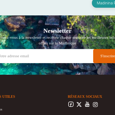
Madinina P
Newsletter
crivez-vous à la newsletter et recevez chaque semaine les meilleures info
offres sur la Martinique
S UTILES
RÉSEAUX SOCIAUX
os