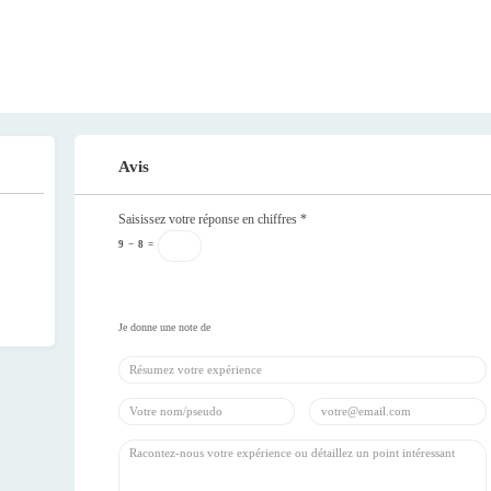
Avis
Saisissez votre réponse en chiffres
*
9
−
8
=