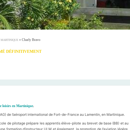
»
Charly Bravo
 MARTINIQUE
É DÉFINITIVEMENT
e loisirs en Martinique
.
ZAG) de l’aéroport international de Fort-de-France au Lamentin, en Martinique.
cole de pilotage prépare les apprentis élève-pilote au brevet de base (BB) et au
une formation d’instructeur ULM et également, la promotion de l’aviation légère.