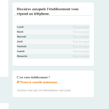
Faceb
Twitte
Youtu
Instag
ook
r
be
ram
Horaires auxquels l'établissement vous
répond au téléphone.
Non renseigné
Lundi
Non renseigné
Mardi
Non renseigné
Mercredi
Non renseigné
Jeudi
Non renseigné
Vendredi
Non renseigné
Samedi
Non renseigné
Dimanche
C'est votre établissement ?
Prenez le contrôle maintenant.
Assurez-vous que vos informations sont à jour.