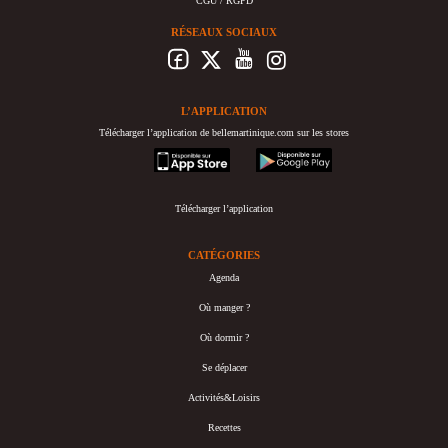
CGU / RGPD
RÉSEAUX SOCIAUX
L’APPLICATION
Télécharger l’application de bellemartinique.com sur les stores
appstore
googleplay
Télécharger l’application
CATÉGORIES
Agenda
Où manger ?
Où dormir ?
Se déplacer
Activités&Loisirs
Recettes