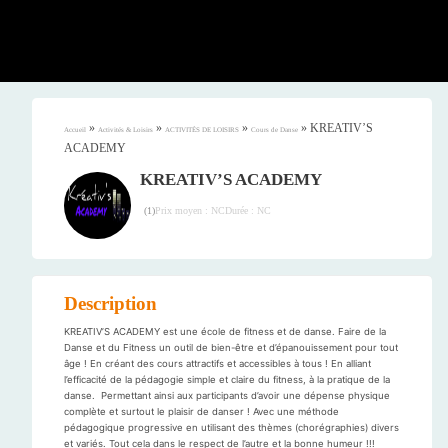
»
»
»
»
KREATIV’S
Accueil
Activités & Loisirs
ACTIVITÉS DE LOISIRS
Cours de Danse
ACADEMY
KREATIV’S ACADEMY
Prix moyen : NC
Durée : NC
(
1
)
Description
KREATIV’S ACADEMY est une école de fitness et de danse. Faire de la
Danse et du Fitness un outil de bien-être et d’épanouissement pour tout
âge ! En créant des cours attractifs et accessibles à tous ! En alliant
l’efficacité de la pédagogie simple et claire du fitness, à la pratique de la
danse. Permettant ainsi aux participants d’avoir une dépense physique
complète et surtout le plaisir de danser ! Avec une méthode
pédagogique progressive en utilisant des thèmes (chorégraphies) divers
et variés. Tout cela dans le respect de l’autre et la bonne humeur !!!