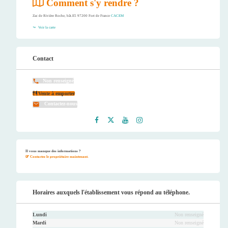
Comment s'y rendre ?
Zac de Rivière Roche, bât.E5 97200 Fort de France
CACEM
Voir la carte
Contact
Non renseigné
Vente à emporter
Contactez-nous
Faceb
Twitt
Youtu
Instag
ook
er
be
ram
Il vous manque des informations ?
Contactez le propriétaire maintenant.
Horaires auxquels l'établissement vous répond au téléphone.
Lundi
Non renseigné
Mardi
Non renseigné