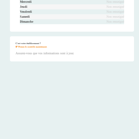
Mercredi
Non renseigné
Jeudi
Non renseigné
Vendredi
Non renseigné
Samedi
Non renseigné
Dimanche
Non renseigné
C'est votre établissement ?
Prenez le contrôle maintenant.
Assurez-vous que vos informations sont à jour.