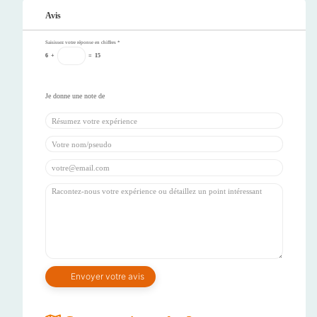
Avis
Saisissez votre réponse en chiffres
*
6
+
=
15