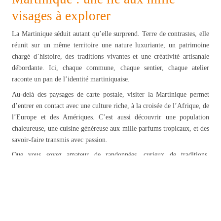
visages à explorer
La Martinique séduit autant qu’elle surprend. Terre de contrastes, elle
réunit sur un même territoire une nature luxuriante, un patrimoine
chargé d’histoire, des traditions vivantes et une créativité artisanale
débordante. Ici, chaque commune, chaque sentier, chaque atelier
raconte un pan de l’identité martiniquaise.
Au-delà des paysages de carte postale, visiter la Martinique permet
d’entrer en contact avec une culture riche, à la croisée de l’Afrique, de
l’Europe et des Amériques. C’est aussi découvrir une population
chaleureuse, une cuisine généreuse aux mille parfums tropicaux, et des
savoir-faire transmis avec passion.
Que vous soyez amateur de randonnées, curieux de traditions,
passionné de faune et flore ou simple explorateur en quête
d’authenticité, la Martinique vous tend les bras. Plus qu’une
destination, c’est une expérience à vivre pleinement, les sens en éveil
et l’esprit ouvert.
Découvrir plus d’aventures :