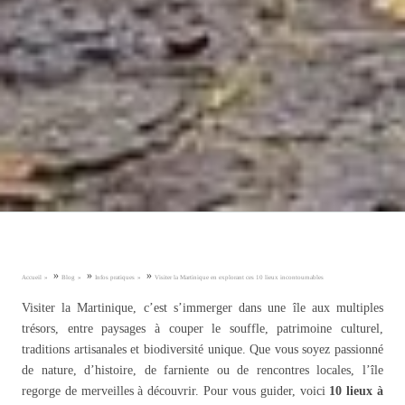
»
»
»
Accueil
Blog
Infos pratiques
Visiter la Martinique en explorant ces 10 lieux incontournables
Visiter la Martinique, c’est s’immerger dans une île aux multiples
trésors, entre paysages à couper le souffle, patrimoine culturel,
traditions artisanales et biodiversité unique. Que vous soyez passionné
de nature, d’histoire, de farniente ou de rencontres locales, l’île
regorge de merveilles à découvrir. Pour vous guider, voici
10 lieux à