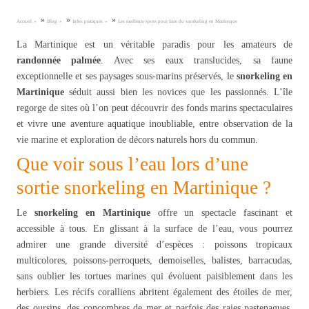
»
»
»
Accueil
Blog
Infos pratiques
Les meilleurs spots pour faire du snorkeling en Martinique
La Martinique est un véritable paradis pour les amateurs de
randonnée palmée
. Avec ses eaux translucides, sa faune
exceptionnelle et ses paysages sous-marins préservés, le
snorkeling en
Martinique
séduit aussi bien les novices que les passionnés. L’île
regorge de sites où l’on peut découvrir des fonds marins spectaculaires
et vivre une aventure aquatique inoubliable, entre observation de la
vie marine et exploration de décors naturels hors du commun.
Que voir sous l’eau lors d’une
sortie snorkeling en Martinique ?
Le
snorkeling en Martinique
offre un spectacle fascinant et
accessible à tous. En glissant à la surface de l’eau, vous pourrez
admirer une grande diversité d’espèces : poissons tropicaux
multicolores, poissons-perroquets, demoiselles, balistes, barracudas,
sans oublier les tortues marines qui évoluent paisiblement dans les
herbiers. Les récifs coralliens abritent également des étoiles de mer,
des oursins, des concombres de mer et parfois des raies pastenagues.