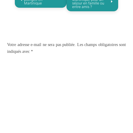
Martinique
séjour en famille ou
entre amis ?
Votre adresse e-mail ne sera pas publiée.
Les champs obligatoires sont
indiqués avec
*
Avis :
Nom
*
E-mail
*