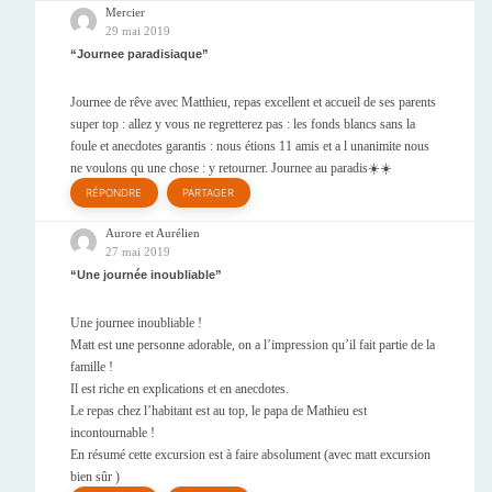
Mercier
29 mai 2019
Journee paradisiaque
Journee de rêve avec Matthieu, repas excellent et accueil de ses parents
super top : allez y vous ne regretterez pas : les fonds blancs sans la
foule et anecdotes garantis : nous étions 11 amis et a l unanimite nous
ne voulons qu une chose : y retourner. Journee au paradis☀️☀️
RÉPONDRE
PARTAGER
Aurore et Aurélien
27 mai 2019
Une journée inoubliable
Une journee inoubliable !
Matt est une personne adorable, on a l’impression qu’il fait partie de la
famille !
Il est riche en explications et en anecdotes.
Le repas chez l’habitant est au top, le papa de Mathieu est
incontournable !
En résumé cette excursion est à faire absolument (avec matt excursion
bien sûr )