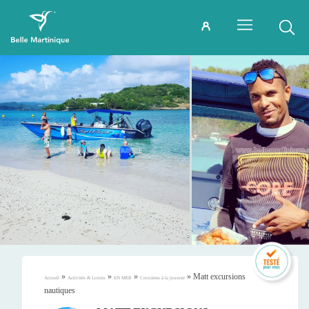
»
»
»
»
Matt excursions
Accueil
Activités & Loisirs
EN MER
Croisières à la journée
nautiques