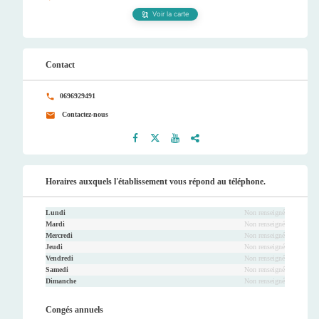
Voir la carte
Contact
0696929491
Contactez-nous
Faceb
Twitt
Youtu
Instag
ook
er
be
ram
Horaires auxquels l'établissement vous répond au téléphone.
Lundi
Non renseigné
Mardi
Non renseigné
Mercredi
Non renseigné
Jeudi
Non renseigné
Vendredi
Non renseigné
Samedi
Non renseigné
Dimanche
Non renseigné
Congés annuels