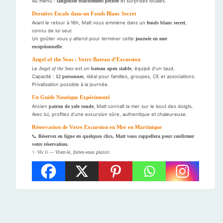
Au menu :
langouste fraîchement pêchée
et surprises locales.
Dernière Escale dans un Fonds Blanc Secret
Avant le retour à 16h, Matt vous emmène dans un
fonds blanc secret
,
connu de lui seul.
Un goûter vous y attend pour terminer cette
journée en mer
exceptionnelle
.
Angel of the Seas : Votre Bateau d’Excursion
Le
Angel of the Seas
est un
bateau open stable
, équipé d’un taud.
Capacité :
12 personnes
, idéal pour familles, groupes, CE et associations.
Privatisation possible à la journée.
Un Guide Nautique Expérimenté
Ancien
patron de yole ronde
, Matt connaît la mer sur le bout des doigts.
Avec lui, profitez d’une excursion sûre, authentique et chaleureuse.
Réservation de Votre Excursion en Mer en Martinique
📞
Réservez en ligne en quelques clics, Matt vous rappellera pour confirmer
votre réservation.
✨
Viv li — Vivez-le, faites-vous plaisir.