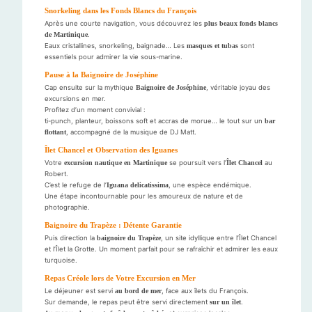
Snorkeling dans les Fonds Blancs du François
Après une courte navigation, vous découvrez les
plus beaux fonds blancs
de Martinique
.
Eaux cristallines, snorkeling, baignade… Les
masques et tubas
sont
essentiels pour admirer la vie sous-marine.
Pause à la Baignoire de Joséphine
Cap ensuite sur la mythique
Baignoire de Joséphine
, véritable joyau des
excursions en mer.
Profitez d’un moment convivial :
ti-punch, planteur, boissons soft et accras de morue… le tout sur un
bar
flottant
, accompagné de la musique de DJ Matt.
Îlet Chancel et Observation des Iguanes
Votre
excursion nautique en Martinique
se poursuit vers l’
Îlet Chancel
au
Robert.
C’est le refuge de l’
Iguana delicatissima
, une espèce endémique.
Une étape incontournable pour les amoureux de nature et de
photographie.
Baignoire du Trapèze : Détente Garantie
Puis direction la
baignoire du Trapèze
, un site idyllique entre l’Îlet Chancel
et l’Îlet la Grotte. Un moment parfait pour se rafraîchir et admirer les eaux
turquoise.
Repas Créole lors de Votre Excursion en Mer
Le déjeuner est servi
au bord de mer
, face aux îlets du François.
Sur demande, le repas peut être servi directement
sur un îlet
.