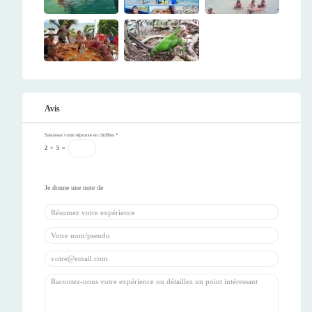
Avis
Saisissez votre réponse en chiffres
*
2
+
5
=