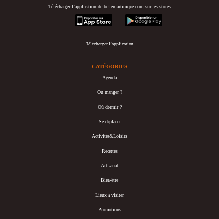
Télécharger l’application de bellemartinique.com sur les stores
appstore
googleplay
Télécharger l’application
CATÉGORIES
Agenda
Où manger ?
Où dormir ?
Se déplacer
Activités&Loisirs
Recettes
Artisanat
Bien-être
Lieux à visiter
Promotions