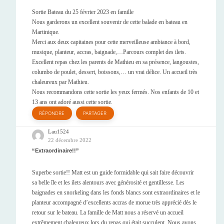
Sortie Bateau du 25 février 2023 en famille
Nous garderons un excellent souvenir de cette balade en bateau en
Martinique.
Merci aux deux capitaines pour cette merveilleuse ambiance à bord,
musique, planteur, accras, baignade,…Parcours complet des ilets.
Excellent repas chez les parents de Mathieu en sa présence, langoustes,
columbo de poulet, dessert, boissons,… un vrai délice. Un accueil très
chaleureux par Mathieu.
Nous recommandons cette sortie les yeux fermés. Nos enfants de 10 et
13 ans ont adoré aussi cette sortie.
RÉPONDRE
PARTAGER
Lau1524
22 décembre 2022
Extraordinaire!!
Superbe sortie!! Matt est un guide formidable qui sait faire découvrir
sa belle île et les ilets alentours avec générosité et gentillesse. Les
baignades en snorkeling dans les fonds blancs sont extraordinaires et le
planteur accompagné d’excellents accras de morue très apprécié dès le
retour sur le bateau. La famille de Matt nous a réservé un accueil
extrêmement chaleureux lors du repas qui était succulent. Nous avons