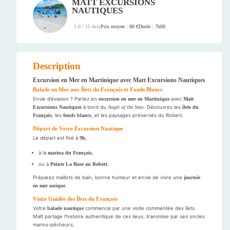
MATT EXCURSIONS
NAUTIQUES
Prix moyen : 80 €
Durée : 7h00
5.0 / 15 Avis
Description
Excursion en Mer en Martinique avec Matt Excursions Nautiques
Balade en Mer aux Îlets du François et Fonds Blancs
Envie d’évasion ? Partez en
excursion en mer en Martinique
avec
Matt
Excursions Nautiques
à bord du
Angel of the Seas
. Découvrez les
îlets du
François
, les
fonds blancs
, et les paysages préservés du Robert.
Départ de Votre Excursion Nautique
Le départ est fixé à
9h
,
à la
marina du François
,
ou à
Pointe La Rose au Robert
.
Préparez maillots de bain, bonne humeur et envie de vivre une
journée
en mer unique
.
Visite Guidée des Îlets du François
Votre
balade nautique
commence par une visite commentée des îlets.
Matt partage l’histoire authentique de ces lieux, transmise par ses oncles
marins-pêcheurs.