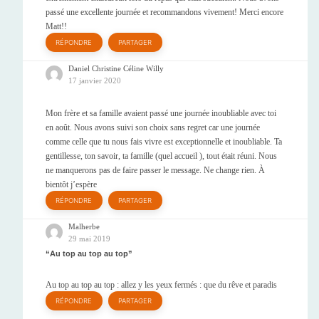
passé une excellente journée et recommandons vivement! Merci encore
Matt!!
RÉPONDRE
PARTAGER
Daniel Christine Céline Willy
17 janvier 2020
Mon frère et sa famille avaient passé une journée inoubliable avec toi
en août. Nous avons suivi son choix sans regret car une journée
comme celle que tu nous fais vivre est exceptionnelle et inoubliable. Ta
gentillesse, ton savoir, ta famille (quel accueil ), tout était réuni. Nous
ne manquerons pas de faire passer le message. Ne change rien. À
bientôt j’espère
RÉPONDRE
PARTAGER
Malherbe
29 mai 2019
Au top au top au top
Au top au top au top : allez y les yeux fermés : que du rêve et paradis
RÉPONDRE
PARTAGER