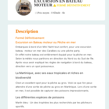
EXCURSION EN BATEAU
MOTEUR
FERMÉ DÉFINITIVEMENT
Prix moyen : 0 €
Durée : 6h
(
1
)
Description
Fermé Définitivement
Excursion en Bateau moteur ou Pêche en mer
Embarquez à bord d’un Mini Yacht tout confort, pour une excursion
bateau moteur en mer des Caraïbes ou une pêche party.
En effet notre bateau est entièrement équipé pour la pêche en mer.
Selon la météo nous partirons en direction du Nord ou du Sud de l’île.
Après vous avoir expliqué les règles de navigation à bord du bateau,
direction vers un spot poissoneux.
La Martinique, avec ses eaux tropicales et riches en
biodiversité
C’est un excellent spot pour la pêche au gros. Voici ce que l’on peux
attendre d’une sortie de pêche au gros en Martinique. Lors d’une sortie
en mer, il est possible de capturer des poissons impressionnants.
Les différentes espèces de poissons
Marlin bleu : Un des trophées les plus recherchés par les pêcheurs
sportifs.