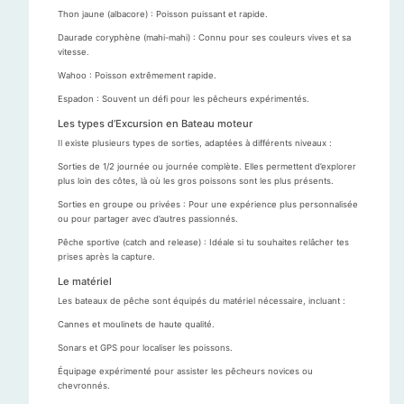
Thon jaune (albacore) : Poisson puissant et rapide.
Daurade coryphène (mahi-mahi) : Connu pour ses couleurs vives et sa
vitesse.
Wahoo : Poisson extrêmement rapide.
Espadon : Souvent un défi pour les pêcheurs expérimentés.
Les types d’Excursion en Bateau moteur
Il existe plusieurs types de sorties, adaptées à différents niveaux :
Sorties de 1/2 journée ou journée complète. Elles permettent d’explorer
plus loin des côtes, là où les gros poissons sont les plus présents.
Sorties en groupe ou privées : Pour une expérience plus personnalisée
ou pour partager avec d’autres passionnés.
Pêche sportive (catch and release) : Idéale si tu souhaites relâcher tes
prises après la capture.
Le matériel
Les bateaux de pêche sont équipés du matériel nécessaire, incluant :
Cannes et moulinets de haute qualité.
Sonars et GPS pour localiser les poissons.
Équipage expérimenté pour assister les pêcheurs novices ou
chevronnés.