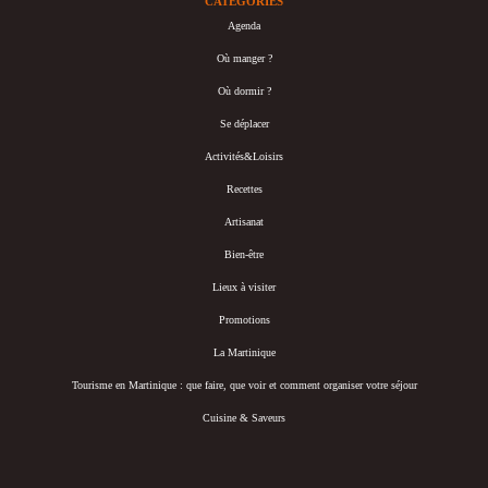
CATÉGORIES
Agenda
Où manger ?
Où dormir ?
Se déplacer
Activités&Loisirs
Recettes
Artisanat
Bien-être
Lieux à visiter
Promotions
La Martinique
Tourisme en Martinique : que faire, que voir et comment organiser votre séjour
Cuisine & Saveurs