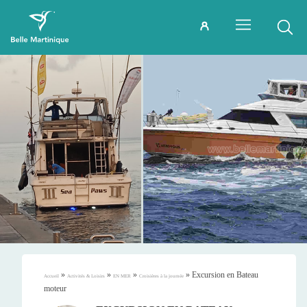
»
»
»
»
Excursion en Bateau
Accueil
Activités & Loisirs
EN MER
Croisières à la journée
moteur