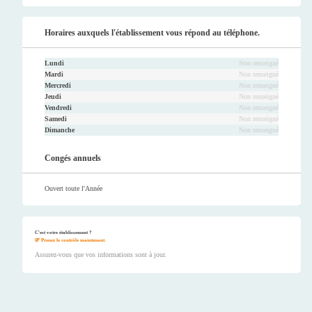
Horaires auxquels l'établissement vous répond au téléphone.
Lundi
Non renseigné
Mardi
Non renseigné
Mercredi
Non renseigné
Jeudi
Non renseigné
Vendredi
Non renseigné
Samedi
Non renseigné
Dimanche
Non renseigné
Congés annuels
Ouvert toute l'Année
C'est votre établissement ?
Prenez le contrôle maintenant.
Assurez-vous que vos informations sont à jour.