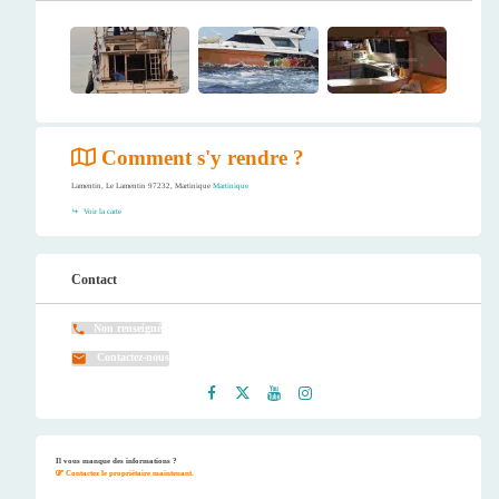
Comment s'y rendre ?
Lamentin, Le Lamentin 97232, Martinique
Martinique
Voir la carte
Contact
Non renseigné
Contactez-nous
Faceb
Twitt
Youtu
Instag
ook
er
be
ram
Il vous manque des informations ?
Contactez le propriétaire maintenant.