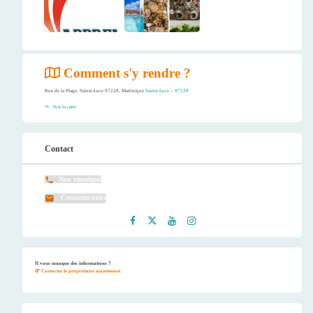
Comment s'y rendre ?
Rue de la Plage, Sainte-Luce 97228, Martinique
Sainte-Luce – 97228
Voir la carte
Contact
Non renseigné
Contactez-nous
Faceb
Twitt
Youtu
Instag
ook
er
be
ram
Il vous manque des informations ?
Contactez le propriétaire maintenant.