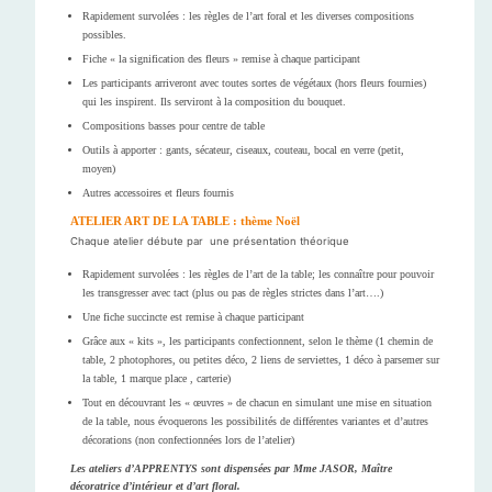
Rapidement survolées : les règles de l’art foral et les diverses compositions
possibles.
Fiche « la signification des fleurs » remise à chaque participant
Les participants arriveront avec toutes sortes de végétaux (hors fleurs fournies)
qui les inspirent. Ils serviront à la composition du bouquet.
Compositions basses pour centre de table
Outils à apporter : gants, sécateur, ciseaux, couteau, bocal en verre (petit,
moyen)
Autres accessoires et fleurs fournis
ATELIER ART DE LA TABLE : thème Noël
Chaque atelier débute par une présentation théorique
Rapidement survolées : les règles de l’art de la table; les connaître pour pouvoir
les transgresser avec tact (plus ou pas de règles strictes dans l’art….)
Une fiche succincte est remise à chaque participant
Grâce aux « kits », les participants confectionnent, selon le thème (1 chemin de
table, 2 photophores, ou petites déco, 2 liens de serviettes, 1 déco à parsemer sur
la table, 1 marque place , carterie)
Tout en découvrant les « œuvres » de chacun en simulant une mise en situation
de la table, nous évoquerons les possibilités de différentes variantes et d’autres
décorations (non confectionnées lors de l’atelier)
Les ateliers d’APPRENTYS sont dispensées par Mme JASOR, Maître
décoratrice d’intérieur et d’art floral.