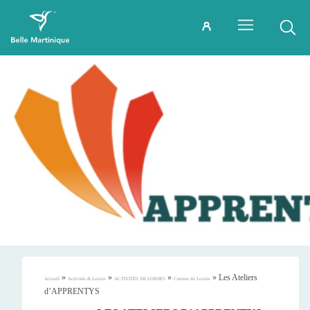
»
»
»
»
Les Ateliers
Accueil
Activités & Loisirs
ACTIVITÉS DE LOISIRS
Centres de Loisirs
d’APPRENTYS