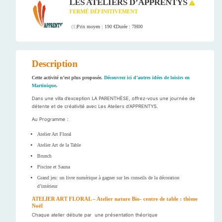
LES ATELIERS D’APPRENTYS
FERMÉ DÉFINITIVEMENT
Prix moyen : 190 €
Durée : 7H00
(
1
)
Description
Cette activité n’est plus proposée.
Découvrez ici d’autres idées de loisirs en
Martinique
.
Dans une villa d’exception LA PARENTHÈSE, offrez-vous une journée de
détente et de créativité avec Les Ateliers d’APPRENTYS.
Au Programme :
Atelier Art Floral
Atelier Art de la Table
Brunch
Piscine et Sauna
Grand jeu: un livre numérique à gagner sur les conseils de la décoration
d’intérieur
ATELIER ART FLORAL – Atelier nature Bio- centre de table : thème
Noël
Chaque atelier débute par une présentation théorique