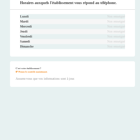
Horaires auxquels l'établissement vous répond au téléphone.
Lundi
Non renseigné
Mardi
Non renseigné
Mercredi
Non renseigné
Jeudi
Non renseigné
Vendredi
Non renseigné
Samedi
Non renseigné
Dimanche
Non renseigné
C'est votre établissement ?
Prenez le contrôle maintenant.
Assurez-vous que vos informations sont à jour.