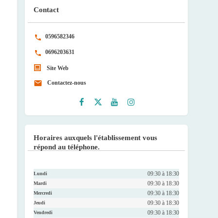
Contact
0596582346
0696203631
Site Web
Contactez-nous
Faceb
Twitte
Youtu
Instag
ook
r
be
ram
Horaires auxquels l'établissement vous
répond au téléphone.
09:30 à 18:30
Lundi
09:30 à 18:30
Mardi
09:30 à 18:30
Mercredi
09:30 à 18:30
Jeudi
09:30 à 18:30
Vendredi