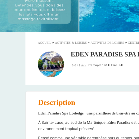
»
»
»
ACCUEIL
ACTIVITÉS & LOISIRS
ACTIVITÉS DE LOISIRS
CENTRE
EDEN PARADISE SPA
Prix moyen : 48 €
Durée : 6H
5.0 / 1 Avis
Description
Eden Paradise Spa Écolodge : une parenthèse de bien-être au c
À Sainte-Luce, au sud de la Martinique,
est u
Eden Paradise
environnement tropical préservé.
Pensé comme une véritable parenthèse hors du temps, notre 