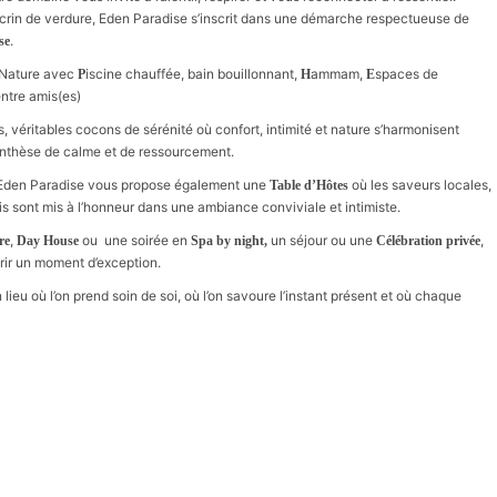
n écrin de verdure, Eden Paradise s’inscrit dans une démarche respectueuse de
.
se
 Nature avec
iscine chauffée, bain bouillonnant,
ammam,
spaces de
P
H
E
entre amis(es)
véritables cocons de sérénité où confort, intimité et nature s’harmonisent
renthèse de calme et de ressourcement.
s, Eden Paradise vous propose également une
où les saveurs locales,
Table d’Hôtes
ais sont mis à l’honneur dans une ambiance conviviale et intimiste.
,
ou une soirée en
un séjour ou une
,
re
Day House
Spa by night,
Célébration privée
rir un moment d’exception.
n lieu où l’on prend soin de soi, où l’on savoure l’instant présent et où chaque