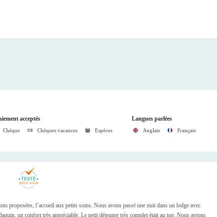
iement acceptés
Langues parlées
Chèque
Chèques vacances
Espèces
Anglais
Français
tions proposées, l’accueil aux petits soins. Nous avons passé une nuit dans un lodge avec
aldaquin, un confort très appréciable. Le petit déjeuner très complet était au top. Nous avions