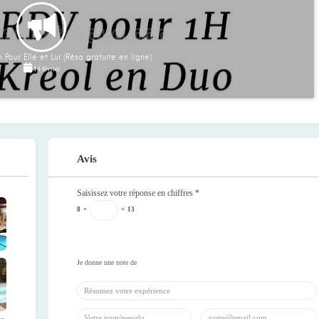
 Pour Elle et Lui (Résa gratuite en ligne)
14 février
Avis
Saisissez votre réponse en chiffres
*
8
+
=
13