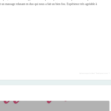
t un massage relaxant en duo qui nous a fait un bien fou. Expérience très agréable à
Qu'est-ce-que le label "Testé pour vous" ?