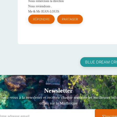
Nous remercions la direction
Nous reviendrons .
Me & Mr JEAN-LOUIS
RÉPONDRE
PARTAGER
BLUE DREAM CRO
Newsletter
crivez-vous à la newsletter et recevez chaque semaine les meilleures info
offres sur la Martinique