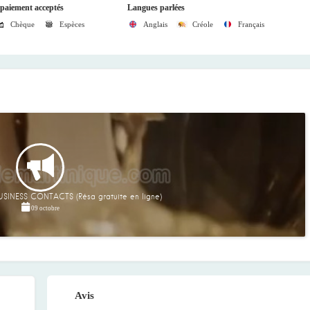
paiement acceptés
Langues parlées
Chèque
Espèces
Anglais
Créole
Français
SINESS CONTACTS (Résa gratuite en ligne)
09 octobre
Avis