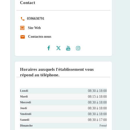
Contact
0596630791
Site Web
Contactez-nous
Faceb
Twitte
Youtu
Instag
ook
r
be
ram
Horaires auxquels l'établissement vous
répond au téléphone.
08:30 à 18:00
Lundi
08:15 à 18:00
Mardi
08:30 à 18:00
Mercredi
08:30 à 18:00
Jeudi
08:30 à 18:00
Vendredi
08:30 à 17:00
Samedi
Dimanche
Fermé