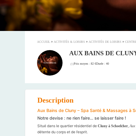
»
»
»
ACCUEIL
ACTIVITÉS & LOISIRS
ACTIVITÉS DE LOISIRS
CENTRE
AUX BAINS DE CLUN
Prix moyen : 82 €
Durée : 40
(
1
)
Description
Aux Bains de Cluny – Spa Santé & Massages à S
Notre devise : ne rien faire… se laisser faire !
Situé dans le quartier résidentiel de
,
Cluny à Schoelcher
Aux 
détente du corps et de l’esprit.