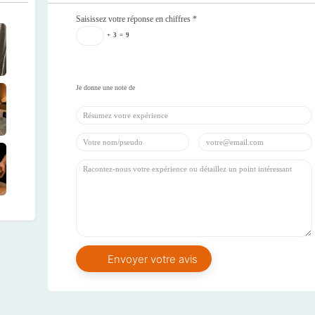
Saisissez votre réponse en chiffres
*
+
3
=
9