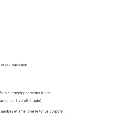
t revitalisation.
érapie, enveloppements froids)
manuelles, hydrothérapie)
s jambes et améliorer le tonus corporel.