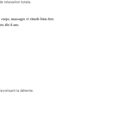
e relaxation totale.
,
et
.
u corps
massages
rituels bien-être
.
nts dès 6 ans
favorisant la détente.