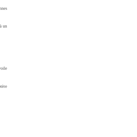
onnes
 à un
voile
ptère