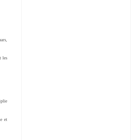
ars,
 les
iplie
e et