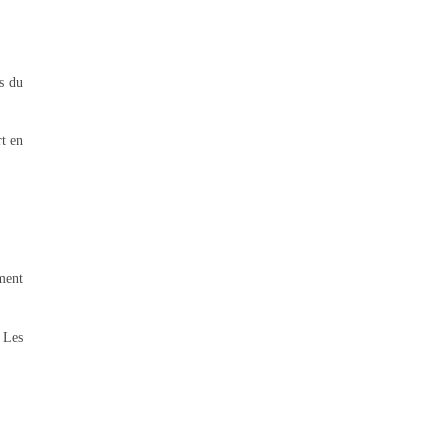
s du
rt en
ment
 Les