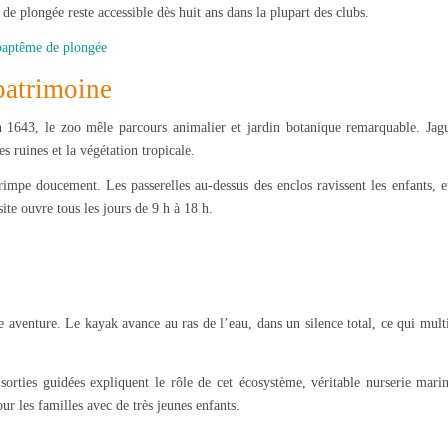
de plongée reste accessible dès huit ans dans la plupart des clubs.
baptême de plongée
patrimoine
en 1643, le zoo mêle parcours animalier et jardin botanique remarquable. Jagu
s ruines et la végétation tropicale.
impe doucement. Les passerelles au-dessus des enclos ravissent les enfants, et
ite ouvre tous les jours de 9 h à 18 h.
e aventure. Le kayak avance au ras de l’eau, dans un silence total, ce qui mult
sorties guidées expliquent le rôle de cet écosystème, véritable nurserie marin
ur les familles avec de très jeunes enfants.