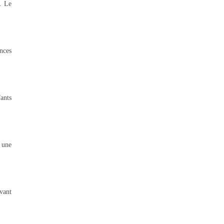
. Le
nces
ants
 une
avant