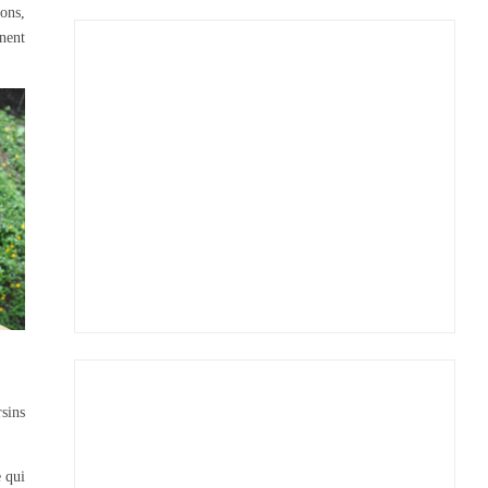
ions,
gnent
sins
e qui