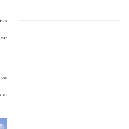
pèces
a vue
e des
e en