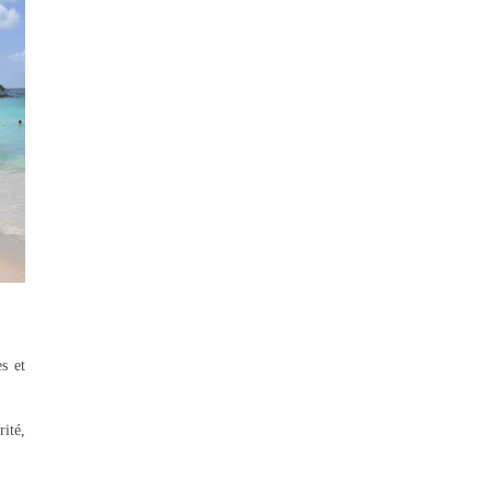
es et
rité,