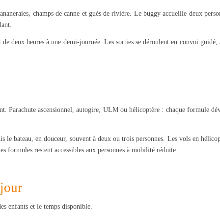
e bananeraies, champs de canne et gués de rivière. Le buggy accueille deux pers
lant.
t de deux heures à une demi-journée. Les sorties se déroulent en convoi guidé,
rant. Parachute ascensionnel, autogire, ULM ou hélicoptère : chaque formule dé
uis le bateau, en douceur, souvent à deux ou trois personnes. Les vols en hélico
s formules restent accessibles aux personnes à mobilité réduite.
éjour
es enfants et le temps disponible.