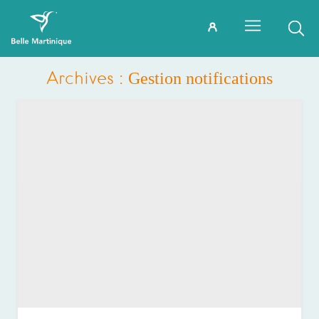
Archives :
Gestion notifications