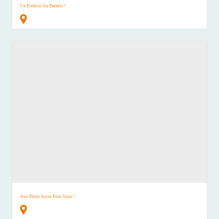
Un Endroit Au Paradis !
Aux Petits Soins Pour Vous !