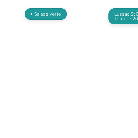
Salade verte
Lussac St E
Tourelle 2