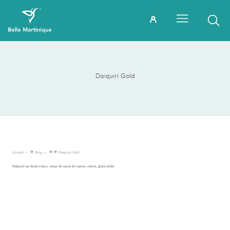
Daiquiri Gold
»
»
»
Accueil
Blog
Daiquiri Gold
Daiquiri au rhum vieux, sirop de sucre de canne, citron, glace pilée