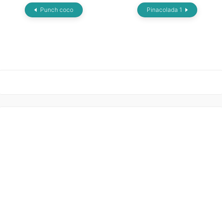
Punch coco
Pinacolada 1