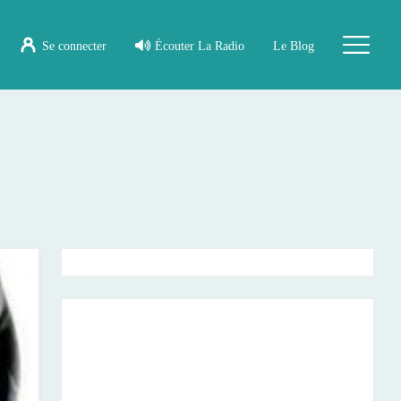
Se connecter
Écouter La Radio
Le Blog