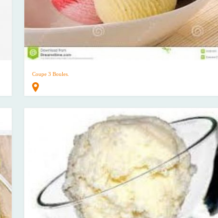
Coupe 3 Boules.