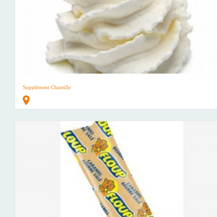
Supplément Chantilly