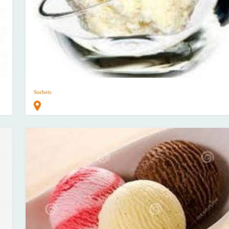
Sorbets