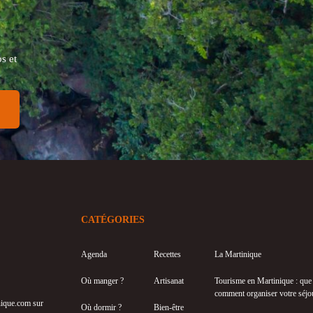
s et
CATÉGORIES
Agenda
Recettes
La Martinique
Où manger ?
Artisanat
Tourisme en Martinique : que f
comment organiser votre séjo
inique.com sur
Où dormir ?
Bien-être