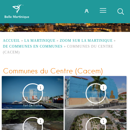
ACCUEIL
»
LA MARTINIQUE
»
ZOOM SUR LA MARTINIQUE
»
DE COMMUNES EN COMMUNES
»
COMMUNES DU CENTRE
(CACEM)
Communes du Centre (Cacem)
1
1
Fort De France
Lamentin (Le)
1
1