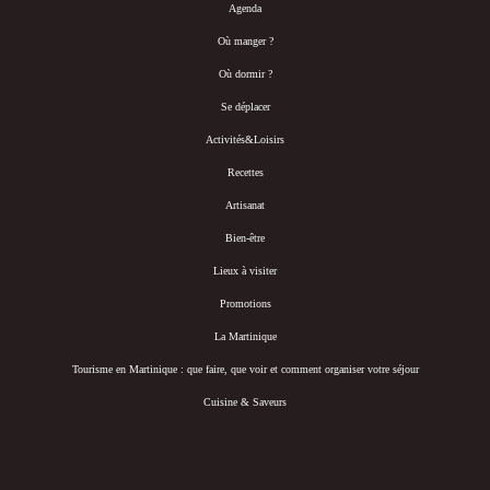
Agenda
Où manger ?
Où dormir ?
Se déplacer
Activités&Loisirs
Recettes
Artisanat
Bien-être
Lieux à visiter
Promotions
La Martinique
Tourisme en Martinique : que faire, que voir et comment organiser votre séjour
Cuisine & Saveurs