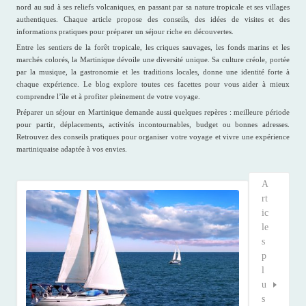
nord au sud à ses reliefs volcaniques, en passant par sa nature tropicale et ses villages
authentiques. Chaque article propose des conseils, des idées de visites et des
informations pratiques pour préparer un séjour riche en découvertes.
Entre les sentiers de la forêt tropicale, les criques sauvages, les fonds marins et les
marchés colorés, la Martinique dévoile une diversité unique. Sa culture créole, portée
par la musique, la gastronomie et les traditions locales, donne une identité forte à
chaque expérience. Le blog explore toutes ces facettes pour vous aider à mieux
comprendre l’île et à profiter pleinement de votre voyage.
Préparer un séjour en Martinique demande aussi quelques repères : meilleure période
pour partir, déplacements, activités incontournables, budget ou bonnes adresses.
Retrouvez des conseils pratiques pour organiser votre voyage et vivre une expérience
martiniquaise adaptée à vos envies.
A
rt
ic
le
s
p
l
u
s