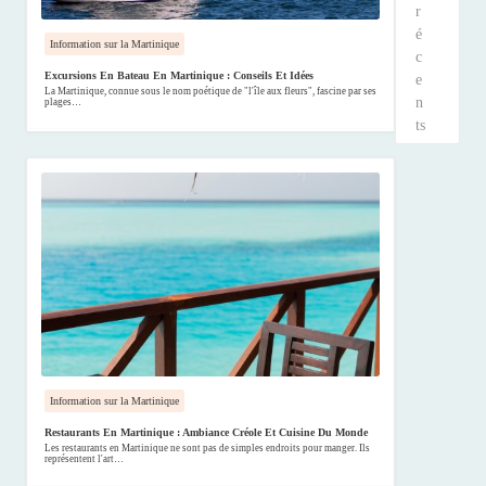
r
é
Information sur la Martinique
c
Excursions En Bateau En Martinique : Conseils Et Idées
e
La Martinique, connue sous le nom poétique de "l'île aux fleurs", fascine par ses
n
plages…
ts
Information sur la Martinique
Restaurants En Martinique : Ambiance Créole Et Cuisine Du Monde
Les restaurants en Martinique ne sont pas de simples endroits pour manger. Ils
représentent l'art…