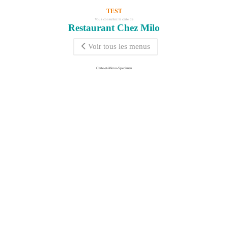
TEST
Vous consultez la carte de
Restaurant Chez Milo
Voir tous les menus
Carte-et-Menu-Specimen