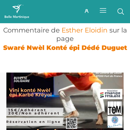
Commentaire de
Esther Eloidin
sur la
page
Swaré Nwèl Konté épi Dédé Duguet