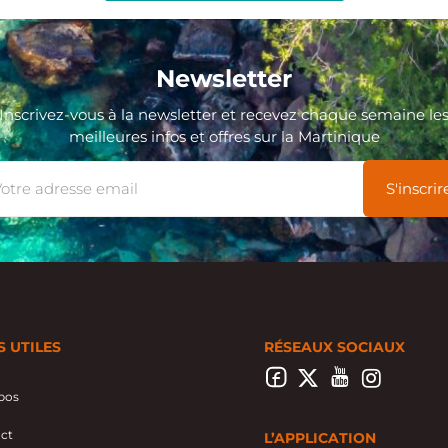
Newsletter
Inscrivez-vous à la newsletter et recevez chaque semaine le
meilleures infos et offres sur la Martinique
S UTILES
RÉSEAUX SOCIAUX
pos
ct
L’APPLICATION